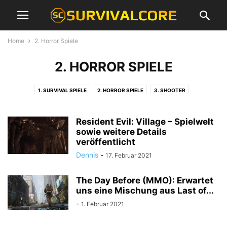
Home
2. Horror Spiele
2. HORROR SPIELE
1. SURVIVAL SPIELE
2. HORROR SPIELE
3. SHOOTER
4. GAMING-NEWS
5. FILME & SERIEN
6. GUIDES & TUTORIALS
ALLGEMEIN
RELEASE-LISTEN
Resident Evil: Village – Spielwelt
sowie weitere Details
veröffentlicht
Dennis
-
17. Februar 2021
The Day Before (MMO): Erwartet
uns eine Mischung aus Last of...
-
1. Februar 2021