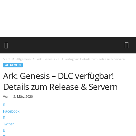
S
u
r
v
i
v
a
l
c
Start
Allgemein
Ark: Genesis – DLC verfügbar! Details zum Release & Servern
o
ALLGEMEIN
r
Ark: Genesis – DLC verfügbar!
e
.
Details zum Release & Servern
d
e
Von
-
2. März 2020
Facebook
Twitter