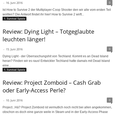
0
-
16. Juni 2016
Ist How to Survive 2 der Multiplayer-Coop Shooter den wir alle vom ersten Teil
wollten? Die Antwort findet ihr hier! How to Survive 2 wirft...
1. Survival Spiele
Review: Dying Light – Totgeglaubte
leuchten länger!
0
-
15. Juni 2016
Dying Light - der Überraschungshit von Techland. Kommt es an Dead Island
heran? Finden wir es raus! Entwickler Techland hatte damals mit Dead Island
eine...
1. Survival Spiele
Review: Project Zomboid – Cash Grab
oder Early-Access Perle?
0
-
10. Juni 2016
Project...Hä? Project Zomboid ist vermutlich noch nicht bei allen angekommen,
obschon es doch eine ganze weile in Steam und in der Early-Access Phase