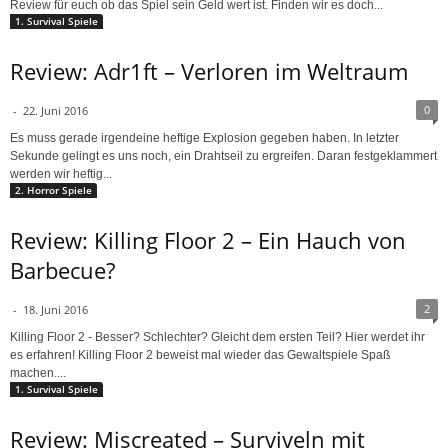
Review für euch ob das Spiel sein Geld wert ist. Finden wir es doch...
1. Survival Spiele
Review: Adr1ft – Verloren im Weltraum
0
-
22. Juni 2016
Es muss gerade irgendeine heftige Explosion gegeben haben. In letzter
Sekunde gelingt es uns noch, ein Drahtseil zu ergreifen. Daran festgeklammert
werden wir heftig...
2. Horror Spiele
Review: Killing Floor 2 – Ein Hauch von
Barbecue?
2
-
18. Juni 2016
Killing Floor 2 - Besser? Schlechter? Gleicht dem ersten Teil? Hier werdet ihr
es erfahren! Killing Floor 2 beweist mal wieder das Gewaltspiele Spaß
machen....
1. Survival Spiele
Review: Miscreated – Surviveln mit