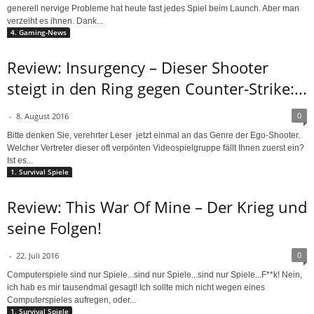
generell nervige Probleme hat heute fast jedes Spiel beim Launch. Aber man
verzeiht es ihnen. Dank...
4. Gaming-News
Review: Insurgency – Dieser Shooter
steigt in den Ring gegen Counter-Strike:...
0
-
8. August 2016
Bitte denken Sie, verehrter Leser jetzt einmal an das Genre der Ego-Shooter.
Welcher Vertreter dieser oft verpönten Videospielgruppe fällt Ihnen zuerst ein?
Ist es...
1. Survival Spiele
Review: This War Of Mine – Der Krieg und
seine Folgen!
0
-
22. Juli 2016
Computerspiele sind nur Spiele...sind nur Spiele...sind nur Spiele...F**k! Nein,
ich hab es mir tausendmal gesagt! Ich sollte mich nicht wegen eines
Computerspieles aufregen, oder...
1. Survival Spiele