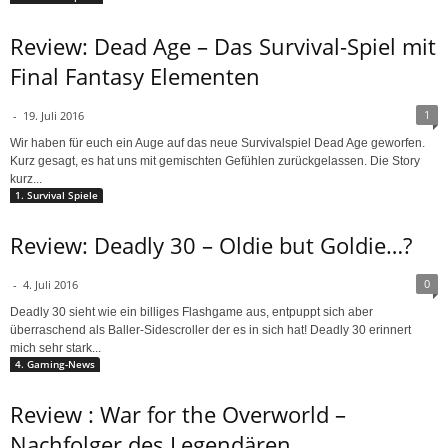
Review: Dead Age – Das Survival-Spiel mit
Final Fantasy Elementen
1
-
19. Juli 2016
Wir haben für euch ein Auge auf das neue Survivalspiel Dead Age geworfen.
Kurz gesagt, es hat uns mit gemischten Gefühlen zurückgelassen. Die Story
kurz...
1. Survival Spiele
Review: Deadly 30 – Oldie but Goldie…?
0
-
4. Juli 2016
Deadly 30 sieht wie ein billiges Flashgame aus, entpuppt sich aber
überraschend als Baller-Sidescroller der es in sich hat! Deadly 30 erinnert
mich sehr stark...
4. Gaming-News
Review : War for the Overworld –
Nachfolger des Legendären