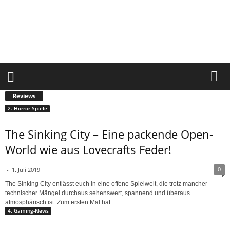
S
u
r
v
i
v
a
l
c
o
r
e
.
d
Reviews
e
2. Horror Spiele
The Sinking City – Eine packende Open-
World wie aus Lovecrafts Feder!
0
-
1. Juli 2019
The Sinking City entlässt euch in eine offene Spielwelt, die trotz mancher
technischer Mängel durchaus sehenswert, spannend und überaus
atmosphärisch ist. Zum ersten Mal hat...
4. Gaming-News