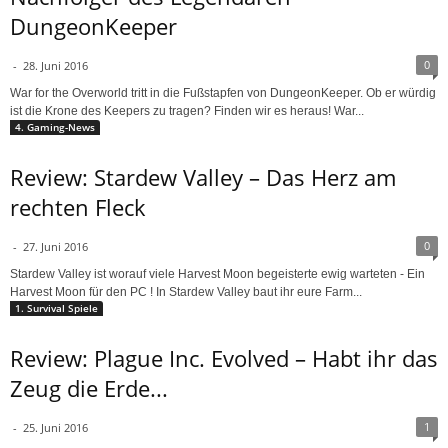
DungeonKeeper
0
-
28. Juni 2016
War for the Overworld tritt in die Fußstapfen von DungeonKeeper. Ob er würdig
ist die Krone des Keepers zu tragen? Finden wir es heraus! War...
4. Gaming-News
Review: Stardew Valley – Das Herz am
rechten Fleck
0
-
27. Juni 2016
Stardew Valley ist worauf viele Harvest Moon begeisterte ewig warteten - Ein
Harvest Moon für den PC ! In Stardew Valley baut ihr eure Farm...
1. Survival Spiele
Review: Plague Inc. Evolved – Habt ihr das
Zeug die Erde...
1
-
25. Juni 2016