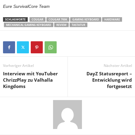
Eure SurvivalCore Team
SCHLAGWORTE
COUGAR
COUGAR 700K
GAMING KEYBOARD
HARDWARE
MECHANICAL GAMING KEYBOARD
REVIEW
TASTATUR
Vorheriger Artikel
Nächster Artikel
Interview mit YouTuber
DayZ Statusreport –
ChrizzPlay zu Valhalla
Entwicklung wird
Kingdoms
fortgesetzt