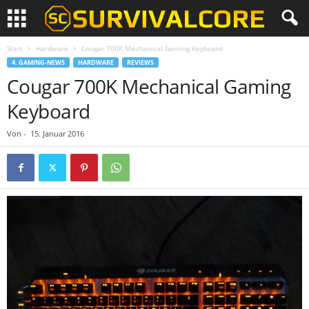
Start
Hardware
Cougar 700K Mechanical Gaming Keyboard
4. GAMING-NEWS
HARDWARE
REVIEWS
Cougar 700K Mechanical Gaming
Keyboard
Von
-
15. Januar 2016