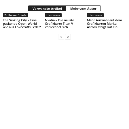
Verwandte Artikel
Mehr vom Autor
2. Horror Spiele
Hardware
Hardware
The Sinking City – Eine
Nvidia – Die neuste
Mehr Auswahl auf dem
packende Open-World
Grafikkarte Titan V
Grafikkarten Markt:
wie aus Lovecrafts Feder!
verrechnet sich
Asrock steigt mit ein