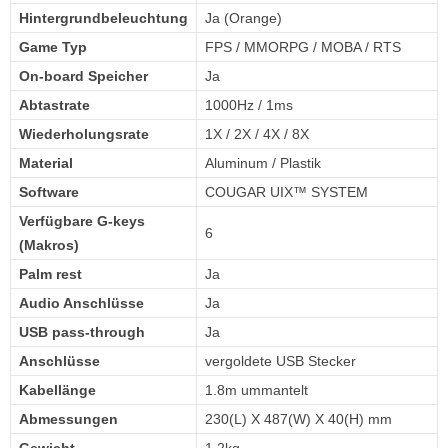
Hintergrundbeleuchtung
Ja (Orange)
Game Typ
FPS / MMORPG / MOBA / RTS
On-board Speicher
Ja
Abtastrate
1000Hz / 1ms
Wiederholungsrate
1X / 2X / 4X / 8X
Material
Aluminum / Plastik
Software
COUGAR UIX™ SYSTEM
Verfügbare G-keys
6
(Makros)
Palm rest
Ja
Audio Anschlüsse
Ja
USB pass-through
Ja
Anschlüsse
vergoldete USB Stecker
Kabellänge
1.8m ummantelt
Abmessungen
230(L) X 487(W) X 40(H) mm