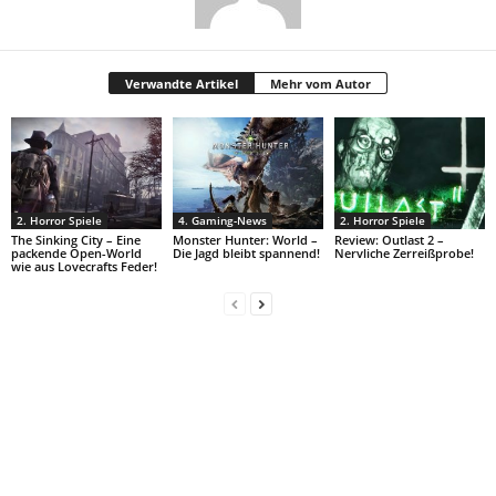
Verwandte Artikel
Mehr vom Autor
2. Horror Spiele
4. Gaming-News
2. Horror Spiele
The Sinking City – Eine
Monster Hunter: World –
Review: Outlast 2 –
packende Open-World
Die Jagd bleibt spannend!
Nervliche Zerreißprobe!
wie aus Lovecrafts Feder!