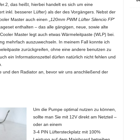
r.2, das heißt, hierbei handelt es sich um eine
inkl. besserer Lüfter) als der des Vorgängers. Nebst der
oler Master auch einen „
120mm PWM Lüfter Silencio FP
“
tageset enthalten – das alle gängigen, neue, sowie alte
ooler Master legt auch etwas Wärmeleitpaste (WLP) bei.
ung mehrfach auszuwechseln. In meinem Fall konnte ich
meleitpaste zurückgreifen, ohne eine andere benutzen zu
uch ein Informationszettel dürfen natürlich nicht fehlen und
n.
e und den Radiator an, bevor wir uns anschließend der
Um die Pumpe optimal nutzen zu können,
sollte man Sie mit 12V direkt am Netzteil –
oder an einem
3-4 PIN Lüftersteckplatz mit 100%
Leistung auf dem Mainboard betreiben.