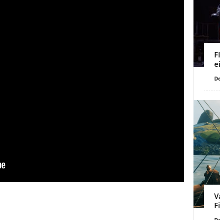
F
e
De
V
F
De