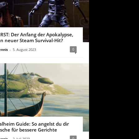
IRST: Der Anfang der Apokalypse,
in neuer Steam Survival-Hit?
0
nnis
-
5. August 2023
alheim Guide: So angelst du dir
ische für bessere Gerichte
0
nnis
-
2. Juli 2023