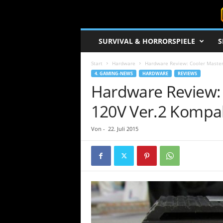
S
SURVIVAL & HORRORSPIELE
S
u
r
Start
Hardware
Hardware Review: Cooler Maste
v
4. GAMING-NEWS
HARDWARE
REVIEWS
i
Hardware Review: 
v
a
120V Ver.2 Kompa
l
c
o
Von
-
22. Juli 2015
r
e
.
d
e