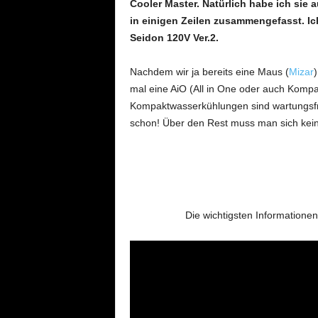
Cooler Master. Natürlich habe ich sie 
in einigen Zeilen zusammengefasst. I
Seidon 120V Ver.2.
Nachdem wir ja bereits eine Maus (
Mizar
mal eine AiO (All in One oder auch Komp
Kompaktwasserkühlungen sind wartungsfre
schon! Über den Rest muss man sich ke
Die wichtigsten Informatione