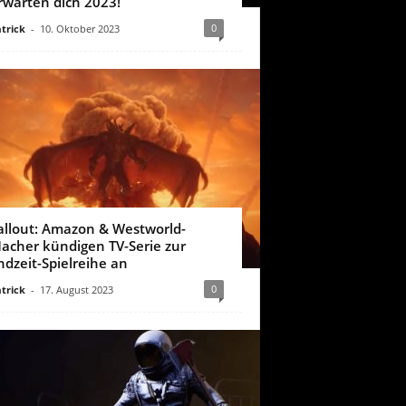
rwarten dich 2023!
0
trick
-
10. Oktober 2023
allout: Amazon & Westworld-
acher kündigen TV-Serie zur
ndzeit-Spielreihe an
0
trick
-
17. August 2023