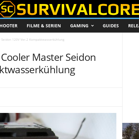
HOOTER
FILME & SERIEN
GAMING
GUIDES
RELE
r Seidon 120V Ver.2 Kompaktwasserkühlung
Cooler Master Seidon
ktwasserkühlung