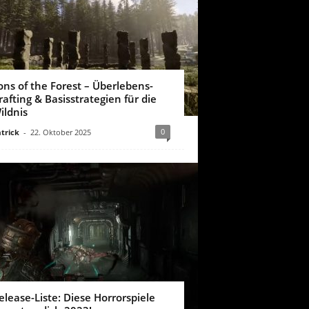
ons of the Forest – Überlebens-
rafting & Basisstrategien für die
ildnis
0
trick
-
22. Oktober 2025
elease-Liste: Diese Horrorspiele