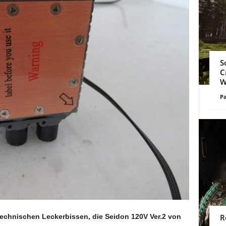
S
C
W
Pa
technischen Leckerbissen, die Seidon 120V Ver.2 von
R