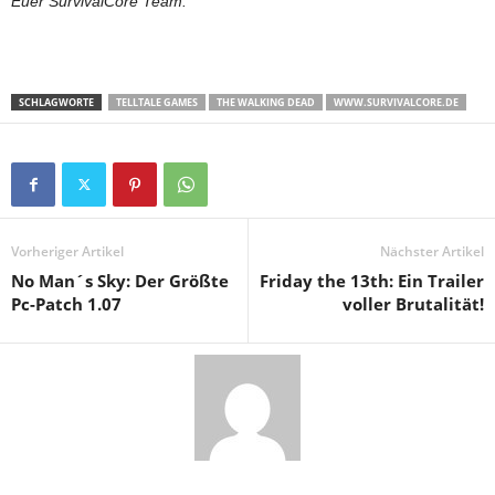
Euer SurvivalCore Team.
SCHLAGWORTE
TELLTALE GAMES
THE WALKING DEAD
WWW.SURVIVALCORE.DE
Vorheriger Artikel
Nächster Artikel
No Man´s Sky: Der Größte
Friday the 13th: Ein Trailer
Pc-Patch 1.07
voller Brutalität!