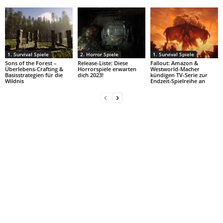
1. Survival Spiele
2. Horror Spiele
1. Survival Spiele
Sons of the Forest –
Release-Liste: Diese
Fallout: Amazon &
Überlebens-Crafting &
Horrorspiele erwarten
Westworld-Macher
Basisstrategien für die
dich 2023!
kündigen TV-Serie zur
Wildnis
Endzeit-Spielreihe an