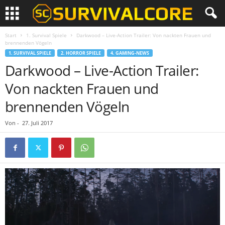
Start
1. Survival Spiele
Darkwood – Live-Action Trailer: Von nackten Frauen und
brennenden Vögeln
1. SURVIVAL SPIELE
2. HORROR SPIELE
4. GAMING-NEWS
Darkwood – Live-Action Trailer:
Von nackten Frauen und
brennenden Vögeln
Von
-
27. Juli 2017