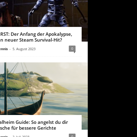
IRST: Der Anfang der Apokalypse,
in neuer Steam Survival-Hit?
0
nnis
-
5. August 2023
alheim Guide: So angelst du dir
ische für bessere Gerichte
0
nnis
-
2. Juli 2023