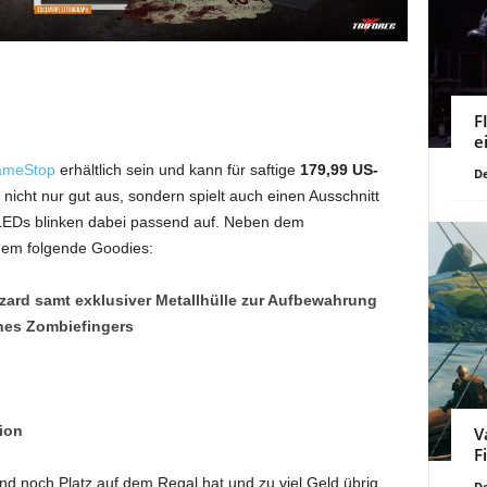
F
e
meStop
erhältlich sein und kann für saftige
179,99 US-
De
nicht nur gut aus, sondern spielt auch einen Ausschnitt
LEDs blinken dabei passend auf. Neben dem
udem folgende Goodies:
azard samt exklusiver Metallhülle zur Aufbewahrung
nes Zombiefingers
ion
V
F
nd noch Platz auf dem Regal hat und zu viel Geld übrig
De