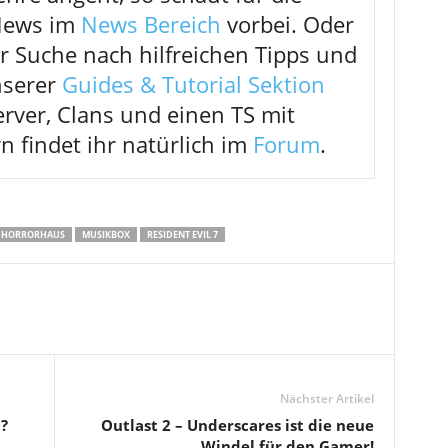
 News im
News Bereich
vorbei. Oder
er Suche nach hilfreichen Tipps und
nserer
Guides & Tutorial Sektion
erver, Clans und einen TS mit
n findet ihr natürlich im
Forum
.
HORRORHAUS
MUSIKBOX
RESIDENT EVIL 7
Nächster Artikel
?
Outlast 2 – Underscares ist die neue
Windel für den Gamer!