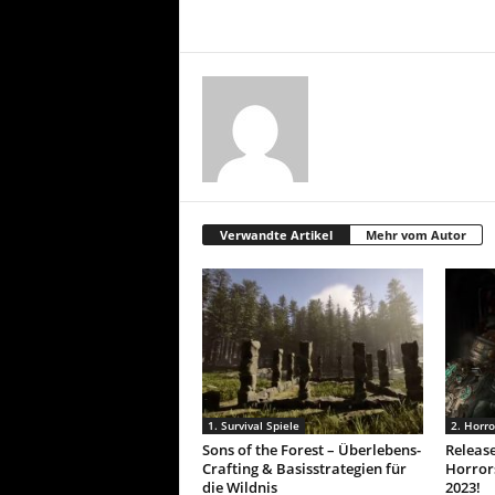
Verwandte Artikel
Mehr vom Autor
1. Survival Spiele
2. Horro
Sons of the Forest – Überlebens-
Release
Crafting & Basisstrategien für
Horror
die Wildnis
2023!