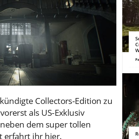
S
C
W
Pa
kündigte Collectors-Edition zu
orerst als US-Exklusiv
 neben dem super tollen
erfahrt ihr hier.
R