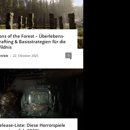
ons of the Forest – Überlebens-
rafting & Basisstrategien für die
ildnis
0
trick
-
22. Oktober 2025
elease-Liste: Diese Horrorspiele