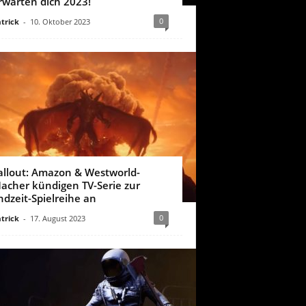
rwarten dich 2023!
0
trick
-
10. Oktober 2023
allout: Amazon & Westworld-
acher kündigen TV-Serie zur
ndzeit-Spielreihe an
0
trick
-
17. August 2023