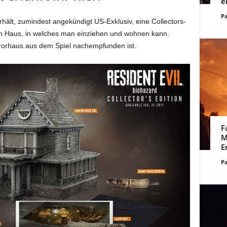
e
Pa
hält, zumindest angekündigt US-Exklusiv, eine Collectors-
in Haus, in welches man einziehen und wohnen kann.
rorhaus aus dem Spiel nachempfunden ist.
F
M
E
Pa