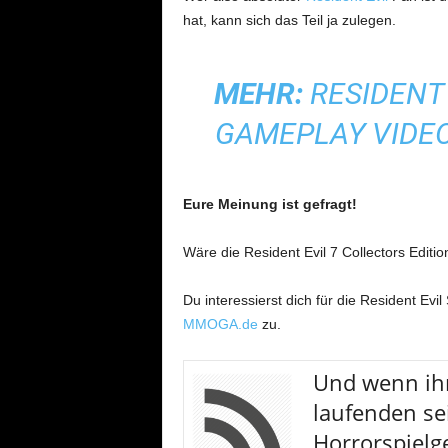
hat, kann sich das Teil ja zulegen.
MEHR:
RESIDENT 
GAMEPLAY VIDEO
Eure Meinung ist gefragt!
Wäre die Resident Evil 7 Collectors Editi
Du interessierst dich für die Resident Ev
MMOGA.de
zu.
U
nd wenn ih
laufenden sei
Horrorspielge