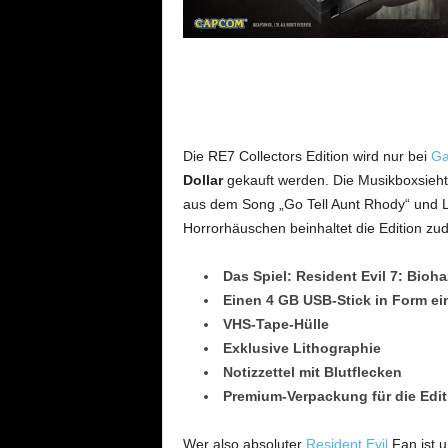
Die RE7 Collectors Edition wird nur bei
Ga
Dollar
gekauft werden. Die Musikboxsieht 
aus dem Song „Go Tell Aunt Rhody“ und 
Horrorhäuschen beinhaltet die Edition z
Das Spiel: Resident Evil 7: Bioh
Einen 4 GB USB-Stick in Form ei
VHS-Tape-Hülle
Exklusive Lithographie
Notizzettel mit Blutflecken
Premium-Verpackung für die Edit
Wer also absoluter
Resident Evil
Fan ist u