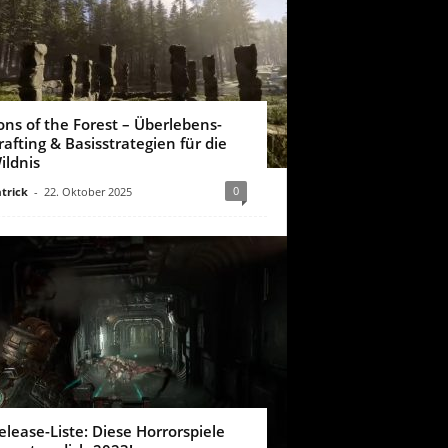
ons of the Forest – Überlebens-
rafting & Basisstrategien für die
ildnis
0
trick
-
22. Oktober 2025
elease-Liste: Diese Horrorspiele