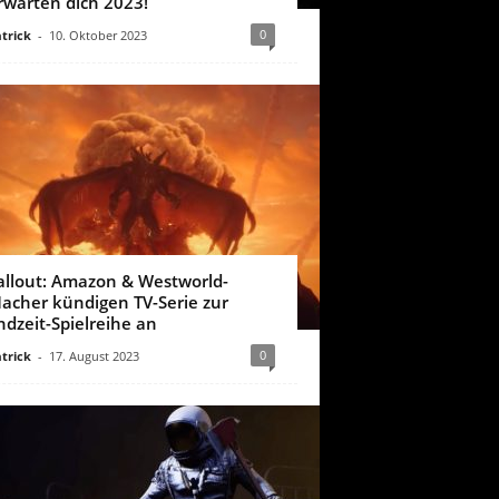
rwarten dich 2023!
0
trick
-
10. Oktober 2023
allout: Amazon & Westworld-
acher kündigen TV-Serie zur
ndzeit-Spielreihe an
0
trick
-
17. August 2023