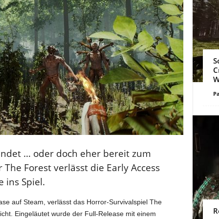
S
C
W
Pa
landet … oder doch eher bereit zum
The Forest verlässt die Early Access
 ins Spiel.
ase auf Steam, verlässt das Horror-Survivalspiel The
R
icht. Eingeläutet wurde der Full-Release mit einem