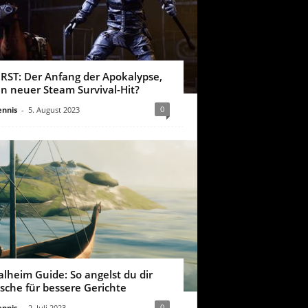
IRST: Der Anfang der Apokalypse,
in neuer Steam Survival-Hit?
0
nnis
-
5. August 2023
alheim Guide: So angelst du dir
ische für bessere Gerichte
0
nnis
-
2. Juli 2023