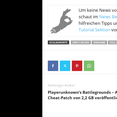
Um keine News v
schaut im
News Be
hilfreichen Tipps u
Tutorial Sektion
vor
SCHLAGWORTE
EARLY ACCESS
ENDGAME
FULL-
Vorheriger Artikel
Playerunknown’s Battlegrounds – A
Cheat-Patch von 2,2 GB veröffentli