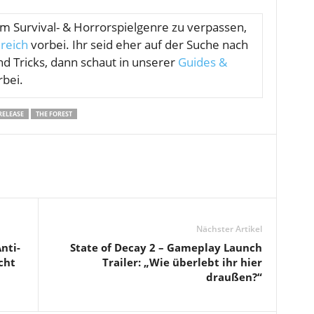
om
Survival- & Horrorspielgenre zu verpassen,
reich
vorbei. Ihr seid eher auf der Suche nach
nd Tricks, dann schaut in unserer
Guides &
bei.
RELEASE
THE FOREST
Nächster Artikel
nti-
State of Decay 2 – Gameplay Launch
cht
Trailer: „Wie überlebt ihr hier
draußen?“