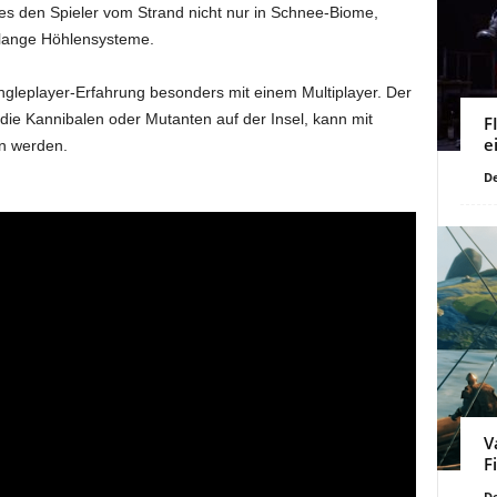
 es den Spieler vom Strand nicht nur in Schnee-Biome,
enlange Höhlensysteme.
gleplayer-Erfahrung besonders mit einem Multiplayer. Der
ie Kannibalen oder Mutanten auf der Insel, kann mit
F
e
en werden.
De
V
F
De