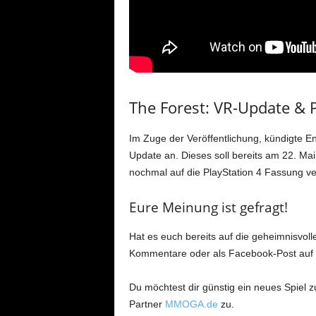
The Forest: VR-Update & 
Im Zuge der Veröffentlichung, kündigte 
Update an. Dieses soll bereits am 22. Ma
nochmal auf die PlayStation 4 Fassung ver
Eure Meinung ist gefragt!
Hat es euch bereits auf die geheimnisvoll
Kommentare oder als Facebook-Post auf
Du möchtest dir günstig ein neues Spiel 
Partner
MMOGA.de
zu.