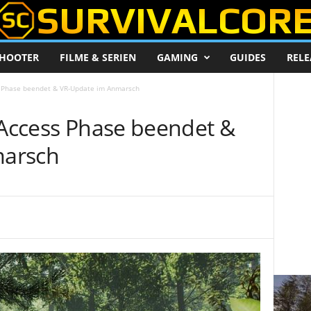
HOOTER
FILME & SERIEN
GAMING
GUIDES
RELE
s Phase beendet & VR-Update im Anmarsch
 Access Phase beendet &
marsch