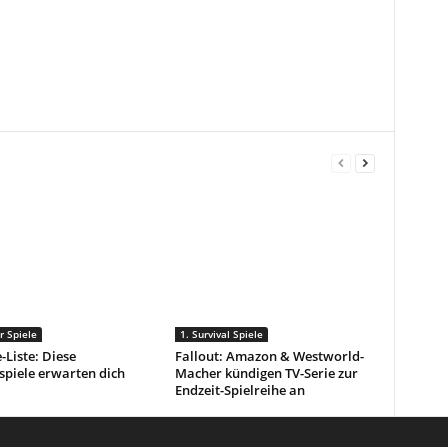
r Spiele
1. Survival Spiele
-Liste: Diese
Fallout: Amazon & Westworld-
spiele erwarten dich
Macher kündigen TV-Serie zur
Endzeit-Spielreihe an