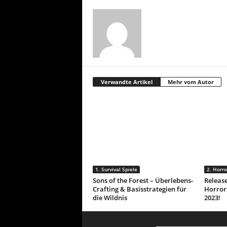
Verwandte Artikel
Mehr vom Autor
1. Survival Spiele
2. Horro
Sons of the Forest – Überlebens-
Release
Crafting & Basisstrategien für
Horror
die Wildnis
2023!