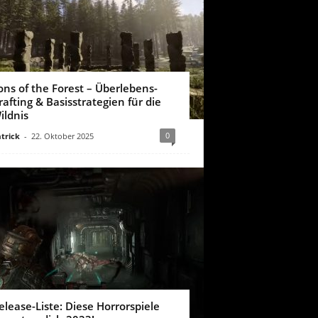
ons of the Forest – Überlebens-
rafting & Basisstrategien für die
ildnis
0
trick
-
22. Oktober 2025
elease-Liste: Diese Horrorspiele