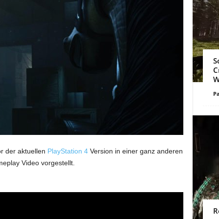
S
C
W
Pa
r der aktuellen
PlayStation 4
Version in einer ganz anderen
play Video vorgestellt.
R