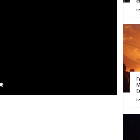
e
Pa
F
M
E
Pa