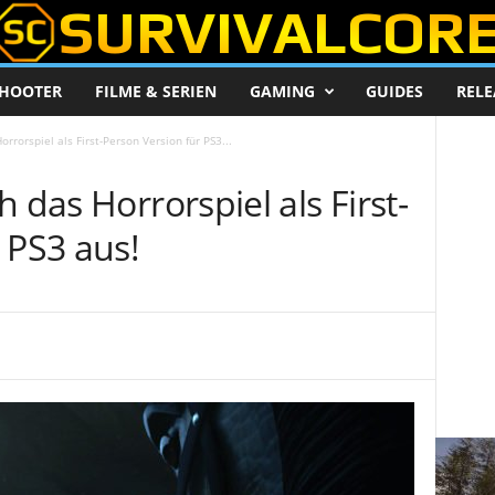
HOOTER
FILME & SERIEN
GAMING
GUIDES
RELE
rrorspiel als First-Person Version für PS3...
 das Horrorspiel als First-
 PS3 aus!