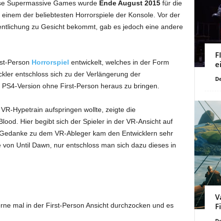
use Supermassive Games wurde
Ende August 2015
für die
 einem der beliebtesten Horrorspiele der Konsole. Vor der
ffentlichung zu Gesicht bekommt, gab es jedoch eine andere
F
rst-Person
Horrorspiel
entwickelt, welches in der Form
e
ickler entschloss sich zu der Verlängerung der
De
s PS4-Version ohne First-Person heraus zu bringen.
R-Hypetrain aufspringen wollte, zeigte die
lood. Hier begibt sich der Spieler in der VR-Ansicht auf
 Gedanke zu dem VR-Ableger kam den Entwicklern sehr
e von Until Dawn, nur entschloss man sich dazu dieses in
V
erne mal in der First-Person Ansicht durchzocken und es
F
De