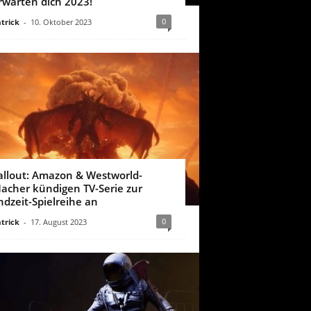
rwarten dich 2023!
0
trick
-
10. Oktober 2023
allout: Amazon & Westworld-
acher kündigen TV-Serie zur
ndzeit-Spielreihe an
0
trick
-
17. August 2023