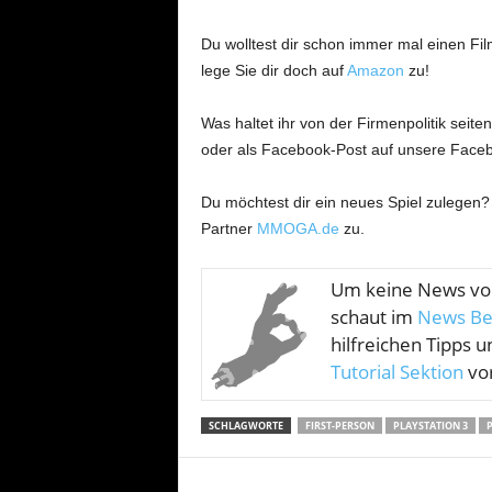
Du wolltest dir schon immer mal einen F
lege Sie dir doch auf
Amazon
zu!
Was haltet ihr von der Firmenpolitik seit
oder als Facebook-Post auf unsere Faceb
Du möchtest dir ein neues Spiel zulegen?
Partner
MMOGA.de
zu.
Um keine News v
schaut im
News Be
hilfreichen Tipps u
Tutorial Sektion
vor
SCHLAGWORTE
FIRST-PERSON
PLAYSTATION 3
P