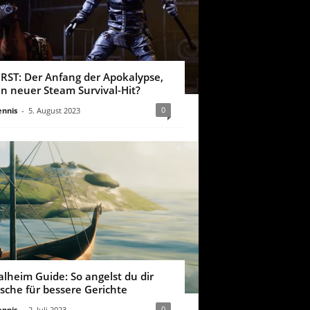
IRST: Der Anfang der Apokalypse,
in neuer Steam Survival-Hit?
0
nnis
-
5. August 2023
alheim Guide: So angelst du dir
ische für bessere Gerichte
0
nnis
-
2. Juli 2023