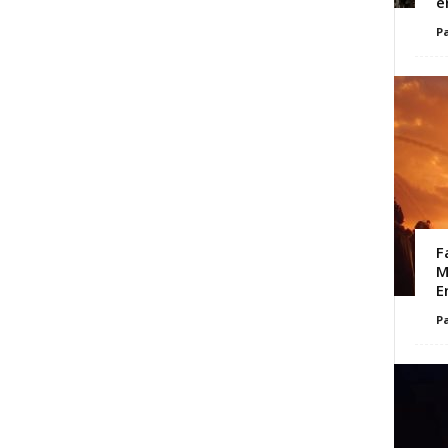
e
Pa
F
M
E
Pa