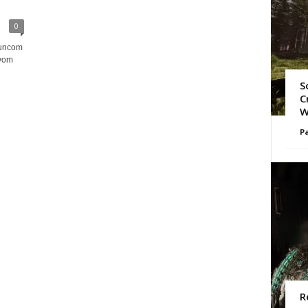
0
Funcom
 vom
S
C
W
Pa
R