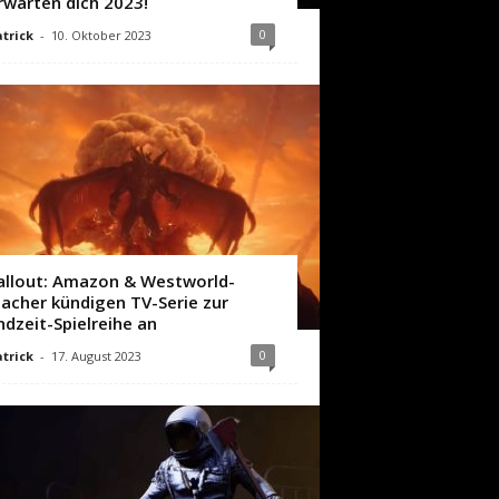
rwarten dich 2023!
0
trick
-
10. Oktober 2023
allout: Amazon & Westworld-
acher kündigen TV-Serie zur
ndzeit-Spielreihe an
0
trick
-
17. August 2023