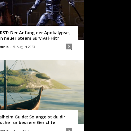
IRST: Der Anfang der Apokalypse,
in neuer Steam Survival-Hit?
0
ennis
-
5. August 2023
alheim Guide: So angelst du dir
ische für bessere Gerichte
0
ennis
-
2. Juli 2023