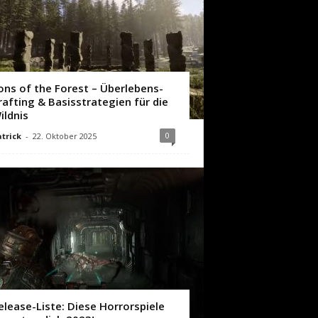
ons of the Forest – Überlebens-
rafting & Basisstrategien für die
ildnis
0
trick
-
22. Oktober 2025
elease-Liste: Diese Horrorspiele