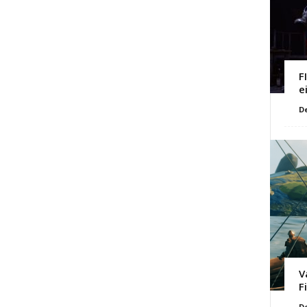
F
e
D
V
F
D