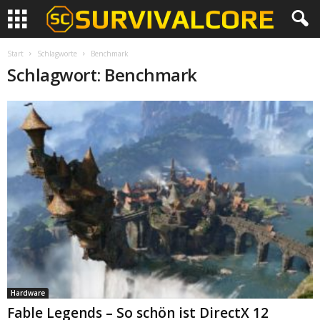
Start
Schlagworte
Benchmark
Schlagwort: Benchmark
Hardware
Fable Legends – So schön ist DirectX 12