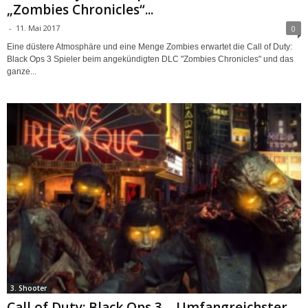
„Zombies Chronicles“...
-
11. Mai 2017
0
Eine düstere Atmosphäre und eine Menge Zombies erwartet die Call of Duty:
Black Ops 3 Spieler beim angekündigten DLC "Zombies Chronicles" und das
ganze...
3. Shooter
Call of Duty: Black Ops 3 – Umfangreichster