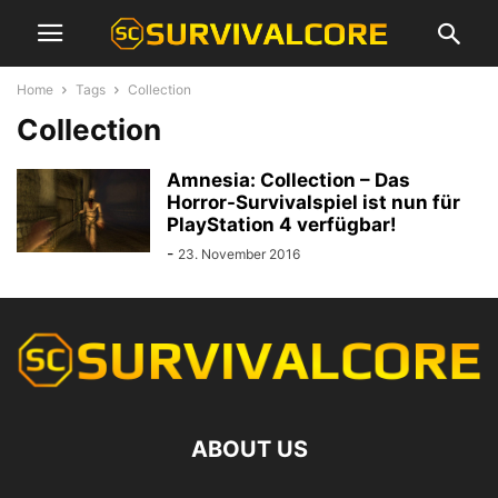
Home
Tags
Collection
Collection
Amnesia: Collection – Das
Horror-Survivalspiel ist nun für
PlayStation 4 verfügbar!
-
23. November 2016
ABOUT US