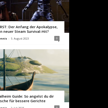
IRST: Der Anfang der Apokalypse,
in neuer Steam Survival-Hit?
0
ennis
-
5. August 2023
alheim Guide: So angelst du dir
ische für bessere Gerichte
0
ennis
-
2. Juli 2023