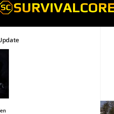
Update
fen