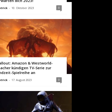
rwarten dich 2023!
0
trick
-
10. Oktober 2023
allout: Amazon & Westworld-
acher kündigen TV-Serie zur
ndzeit-Spielreihe an
0
trick
-
17. August 2023