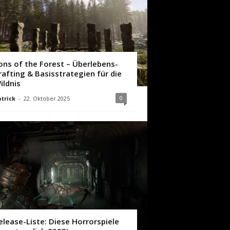
ons of the Forest – Überlebens-
rafting & Basisstrategien für die
ildnis
0
trick
-
22. Oktober 2025
elease-Liste: Diese Horrorspiele