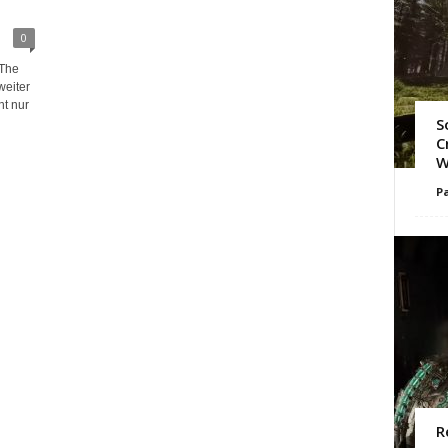
0
 The
weiter
t nur
S
C
W
Pa
R