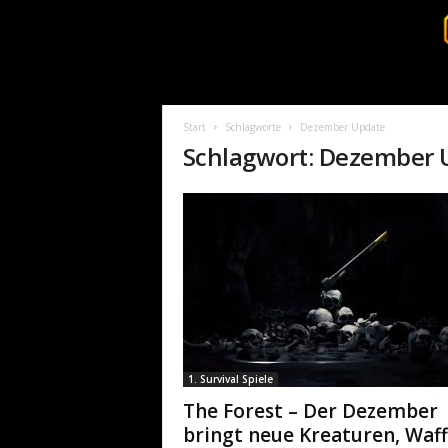
S
u
r
Start
Schlagworte
Dezember Update
v
Schlagwort: Dezember 
i
v
a
l
c
o
r
e
.
d
e
1. Survival Spiele
The Forest – Der Dezember
bringt neue Kreaturen, Waf