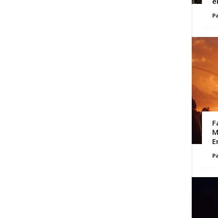
e
Pa
F
M
E
Pa