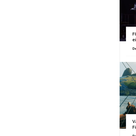
F
e
D
V
F
D