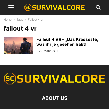
Home
Tags
Fallout 4 vr
fallout 4 vr
Fallout 4 VR – „Das Krasseste,
was ihr je gesehen habt!“
-
22. März 2017
ABOUT US