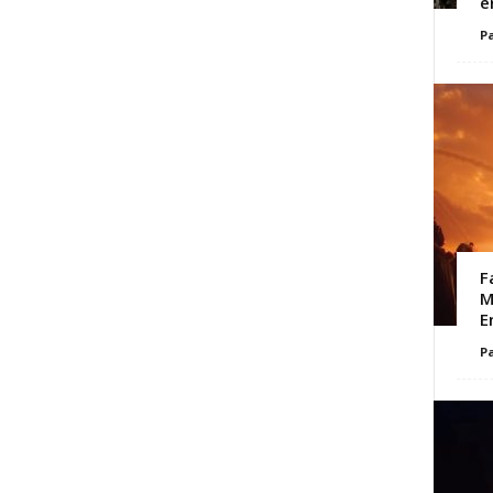
e
Pa
F
M
E
Pa