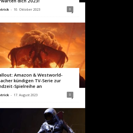
rwarten dich 2023!
0
trick
-
10. Oktober 2023
allout: Amazon & Westworld-
acher kündigen TV-Serie zur
ndzeit-Spielreihe an
0
trick
-
17. August 2023