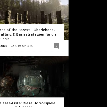
ons of the Forest – Überlebens-
rafting & Basisstrategien für die
ildnis
0
trick
-
22. Oktober 2025
elease-Liste: Diese Horrorspiele