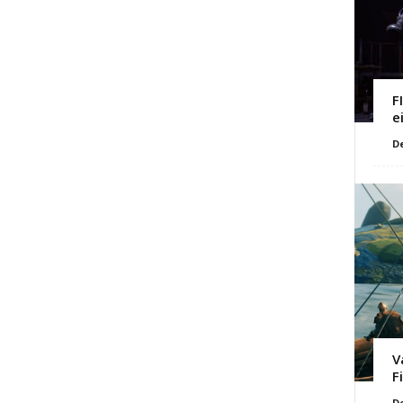
F
e
D
V
F
D