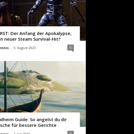
IRST: Der Anfang der Apokalypse,
in neuer Steam Survival-Hit?
0
ennis
-
5. August 2023
alheim Guide: So angelst du dir
ische für bessere Gerichte
0
ennis
-
2. Juli 2023