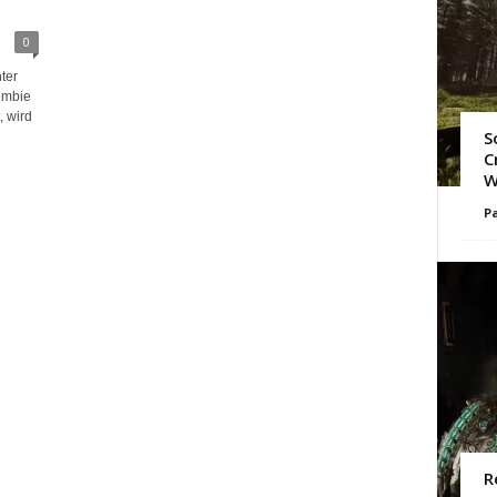
0
ter
ombie
, wird
S
C
W
Pa
R