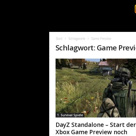
S
u
r
Start
Schlagworte
Game Preview
v
Schlagwort: Game Prev
i
v
a
l
c
o
r
e
.
d
e
1. Survival Spiele
DayZ Standalone – Start der
Xbox Game Preview noch