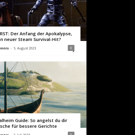
IRST: Der Anfang der Apokalypse,
in neuer Steam Survival-Hit?
0
ennis
-
5. August 2023
alheim Guide: So angelst du dir
ische für bessere Gerichte
0
ennis
-
2. Juli 2023