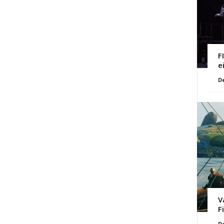
F
e
D
V
F
D