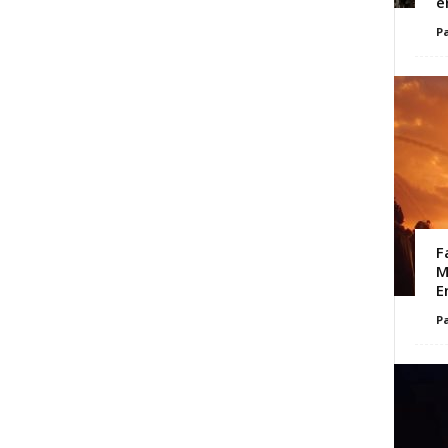
e
Pa
F
M
E
Pa