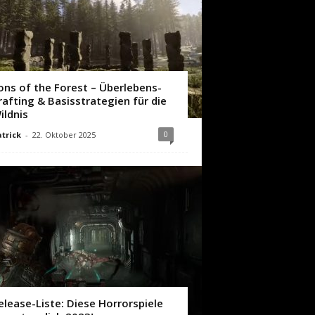
ons of the Forest – Überlebens-
rafting & Basisstrategien für die
ildnis
0
trick
-
22. Oktober 2025
elease-Liste: Diese Horrorspiele