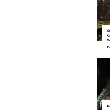
S
C
W
Pa
R