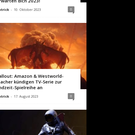
rwarten dich 2023!
0
trick
-
10. Oktober 2023
allout: Amazon & Westworld-
acher kündigen TV-Serie zur
ndzeit-Spielreihe an
0
trick
-
17. August 2023