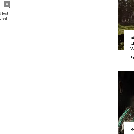
0
 fegt
lzahl
S
C
W
Pa
R