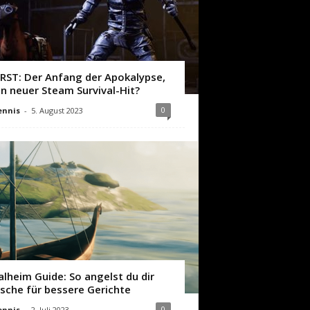
IRST: Der Anfang der Apokalypse,
in neuer Steam Survival-Hit?
0
ennis
-
5. August 2023
alheim Guide: So angelst du dir
ische für bessere Gerichte
0
ennis
-
2. Juli 2023