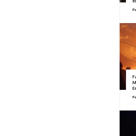
e
Pa
F
M
E
Pa