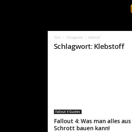
S
u
r
Start
Schlagworte
Klebstoff
v
Schlagwort: Klebstoff
i
v
a
l
c
o
r
e
.
d
e
Fallout 4 Guides
Fallout 4: Was man alles aus
Schrott bauen kann!