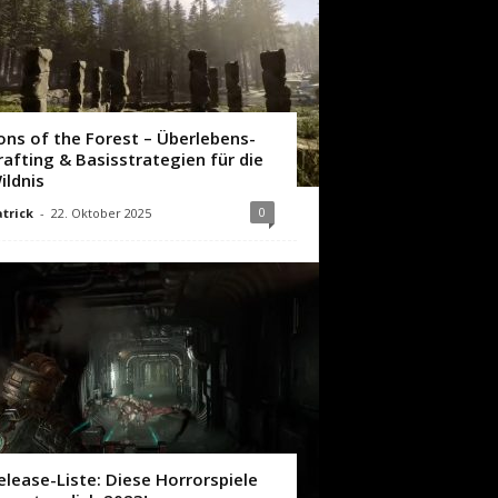
ons of the Forest – Überlebens-
rafting & Basisstrategien für die
ildnis
0
trick
-
22. Oktober 2025
elease-Liste: Diese Horrorspiele