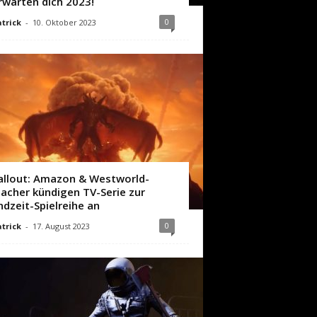
rwarten dich 2023!
0
trick
-
10. Oktober 2023
allout: Amazon & Westworld-
acher kündigen TV-Serie zur
ndzeit-Spielreihe an
0
trick
-
17. August 2023