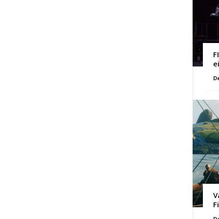
F
e
D
V
F
D