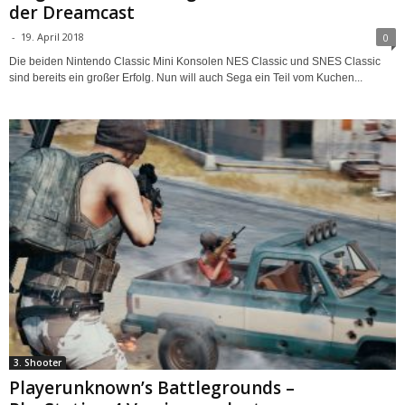
der Dreamcast
-
19. April 2018
0
Die beiden Nintendo Classic Mini Konsolen NES Classic und SNES Classic
sind bereits ein großer Erfolg. Nun will auch Sega ein Teil vom Kuchen...
3. Shooter
Playerunknown’s Battlegrounds –