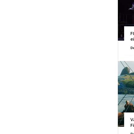
F
e
D
V
F
D