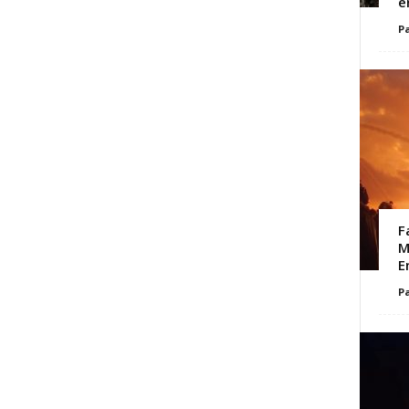
e
Pa
F
M
E
Pa