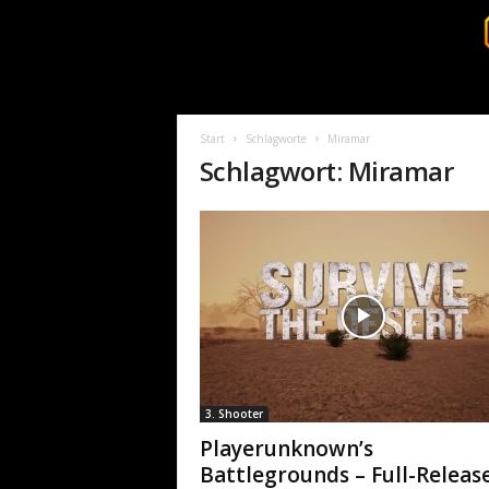
S
u
r
Start
Schlagworte
Miramar
v
Schlagwort: Miramar
i
v
a
l
c
o
r
e
.
d
e
3. Shooter
Playerunknown’s
Battlegrounds – Full-Releas