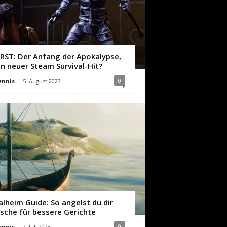
IRST: Der Anfang der Apokalypse,
in neuer Steam Survival-Hit?
0
ennis
-
5. August 2023
alheim Guide: So angelst du dir
ische für bessere Gerichte
0
ennis
-
2. Juli 2023