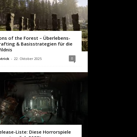
ons of the Forest – Überlebens-
rafting & Basisstrategien für die
ildnis
0
trick
-
22. Oktober 2025
elease-Liste: Diese Horrorspiele