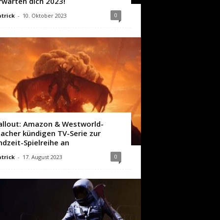
rwarten dich 2023!
0
trick
-
10. Oktober 2023
allout: Amazon & Westworld-
acher kündigen TV-Serie zur
ndzeit-Spielreihe an
0
trick
-
17. August 2023