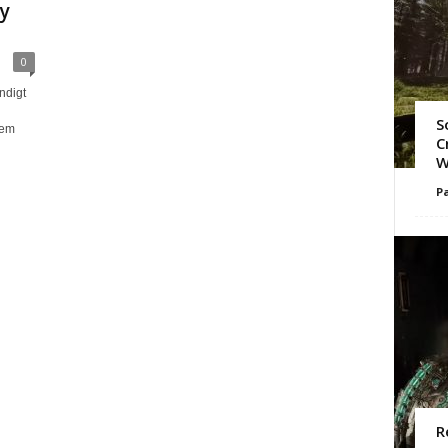
y
0
ndigt
S
dem
C
W
Pa
R