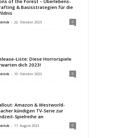
ons of the Forest – Überlebens-
rafting & Basisstrategien für die
ildnis
0
trick
-
22. Oktober 2025
elease-Liste: Diese Horrorspiele
rwarten dich 2023!
0
trick
-
10. Oktober 2023
allout: Amazon & Westworld-
acher kündigen TV-Serie zur
ndzeit-Spielreihe an
0
trick
-
17. August 2023