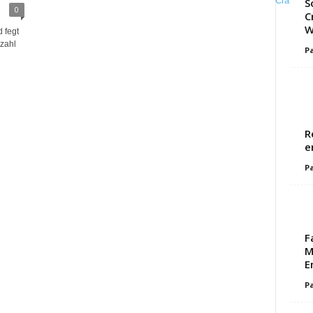
S
0
C
W
 fegt
lzahl
Pa
R
e
Pa
F
M
E
Pa