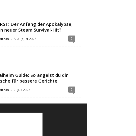
IRST: Der Anfang der Apokalypse,
in neuer Steam Survival-Hit?
0
ennis
-
5. August 2023
alheim Guide: So angelst du dir
ische für bessere Gerichte
0
ennis
-
2. Juli 2023