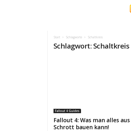
S
u
r
Start
Schlagworte
Schaltkreis
v
Schlagwort: Schaltkreis
i
v
a
l
c
o
r
e
.
d
e
Fallout 4 Guides
Fallout 4: Was man alles aus
Schrott bauen kann!