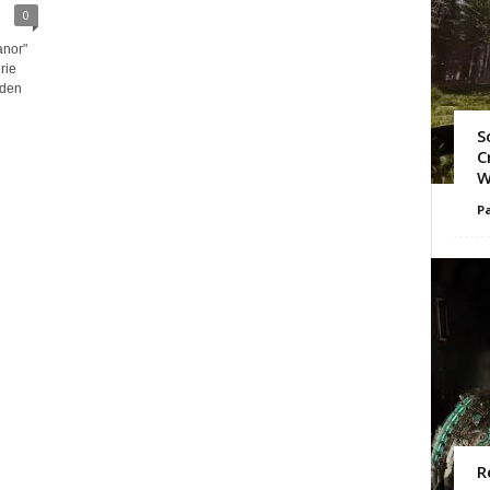
0
anor"
rie
nden
S
C
W
Pa
R