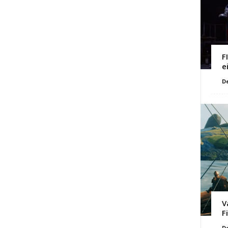
F
e
D
V
F
D