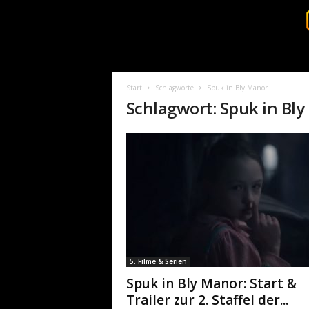
S
u
r
Start
Schlagworte
Spuk in Bly Manor
v
Schlagwort: Spuk in Bl
i
v
a
l
c
o
r
e
.
d
e
5. Filme & Serien
Spuk in Bly Manor: Start &
Trailer zur 2. Staffel der...