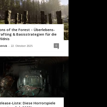
ons of the Forest – Überlebens-
rafting & Basisstrategien für die
ildnis
0
trick
-
22. Oktober 2025
elease-Liste: Diese Horrorspiele