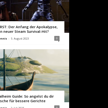
IRST: Der Anfang der Apokalypse,
in neuer Steam Survival-Hit?
0
ennis
-
5. August 2023
alheim Guide: So angelst du dir
ische für bessere Gerichte
0
ennis
-
2. Juli 2023