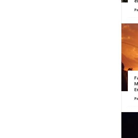
e
Pa
F
M
E
Pa