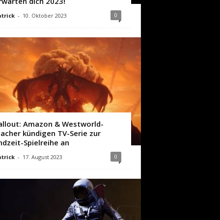
rwarten dich 2023!
0
trick
-
10. Oktober 2023
allout: Amazon & Westworld-
acher kündigen TV-Serie zur
ndzeit-Spielreihe an
0
trick
-
17. August 2023