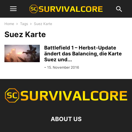
Home
Tags
Suez Karte
Suez Karte
Battlefield 1 – Herbst-Update
ändert das Balancing, die Karte
Suez und...
-
15. November 2016
ABOUT US