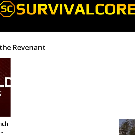
f the Revenant
nch
..