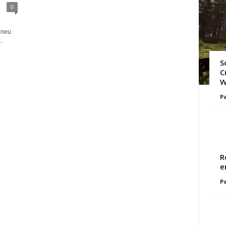
0
 neu
..
S
C
W
Pa
R
e
Pa