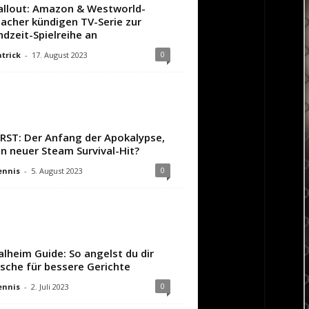
allout: Amazon & Westworld-
acher kündigen TV-Serie zur
ndzeit-Spielreihe an
0
trick
-
17. August 2023
IRST: Der Anfang der Apokalypse,
in neuer Steam Survival-Hit?
0
ennis
-
5. August 2023
alheim Guide: So angelst du dir
ische für bessere Gerichte
0
ennis
-
2. Juli 2023