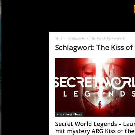
S
u
r
Start
Schlagworte
The Kiss of the Revenant
v
Schlagwort: The Kiss o
i
v
a
l
c
o
r
e
.
d
e
4. Gaming-News
Secret World Legends – Lau
mit mystery ARG Kiss of the.