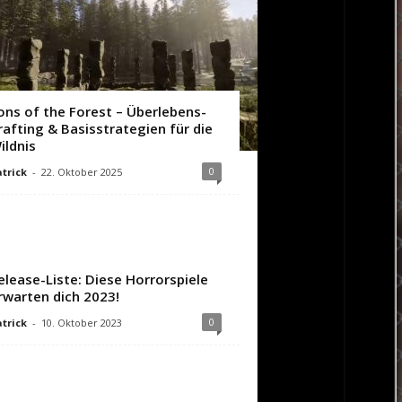
ons of the Forest – Überlebens-
rafting & Basisstrategien für die
ildnis
0
trick
-
22. Oktober 2025
elease-Liste: Diese Horrorspiele
rwarten dich 2023!
0
trick
-
10. Oktober 2023