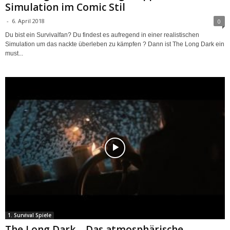
Simulation im Comic Stil
-
6. April 2018
0
Du bist ein Survivalfan? Du findest es aufregend in einer realistischen
Simulation um das nackte überleben zu kämpfen ? Dann ist The Long Dark ein
must...
1. Survival Spiele
The Long Dark – Das atmosphärische