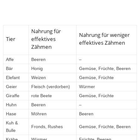
Nahrung für
Nahrung für weniger
Tier
effektives
effektives Zähmen
Zähmen
Affe
Beeren
–
Bär
Honig
Gemüse, Früchte, Beeren
Elefant
Weizen
Gemüse, Früchte
Geier
Fleisch (verdorben)
Würmer
Giraffe
rote Beete
Gemüse, Früchte
Huhn
Beeren
–
Hase
Möhren
Beeren
Kuh &
Fronds, Rushes
Gemüse, Früchte, Beeren
Bulle
Krähe
Würmer
Früchte, Beeren