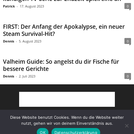
Patrick
-
17. August 2023
0
FIRST: Der Anfang der Apokalypse, ein neuer
Steam Survival-Hit?
Dennis
-
5. August 2023
0
Valheim Guide: So angelst du dir Fische für
bessere Gerichte
Dennis
-
2. Juli 2023
0
Diese Website benutzt Cookies. Wenn du die Website weiter
nutzt, gehen wir von deinem Einverständnis aus.
Partner
AGB
Impressum
Datenschutz
OK
Datenschutzerklärung