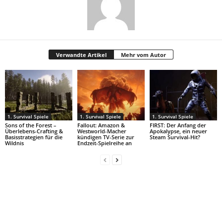
Verwandte Artikel
Mehr vom Autor
1. Survival Spiele
1. Survival Spiele
1. Survival Spiele
Sons of the Forest –
Fallout: Amazon &
FIRST: Der Anfang der
Überlebens-Crafting &
Westworld-Macher
Apokalypse, ein neuer
Basisstrategien für die
kündigen TV-Serie zur
Steam Survival-Hit?
Wildnis
Endzeit-Spielreihe an