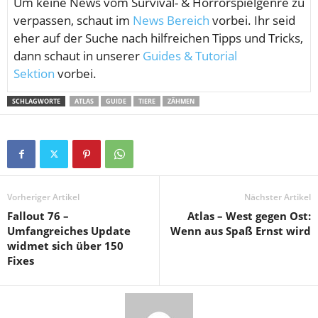
Um keine News vom
Survival- & Horrorspielgenre zu
verpassen, schaut im
News Bereich
vorbei. Ihr seid
eher auf der Suche nach hilfreichen Tipps und Tricks,
dann schaut in unserer
Guides & Tutorial
Sektion
vorbei.
SCHLAGWORTE
ATLAS
GUIDE
TIERE
ZÄHMEN
Vorheriger Artikel
Nächster Artikel
Fallout 76 –
Atlas – West gegen Ost:
Umfangreiches Update
Wenn aus Spaß Ernst wird
widmet sich über 150
Fixes