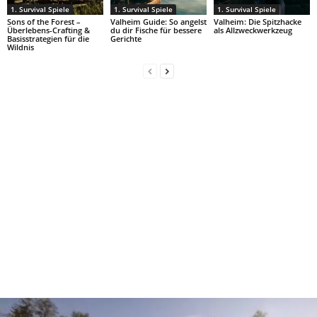
1. Survival Spiele
1. Survival Spiele
1. Survival Spiele
Sons of the Forest –
Valheim Guide: So angelst
Valheim: Die Spitzhacke
Überlebens-Crafting &
du dir Fische für bessere
als Allzweckwerkzeug
Basisstrategien für die
Gerichte
Wildnis