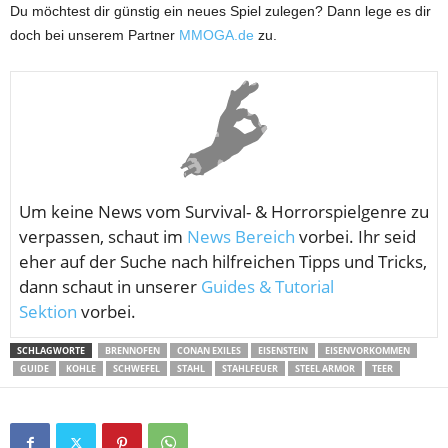
Du möchtest dir günstig ein neues Spiel zulegen? Dann lege es dir
doch bei unserem Partner
MMOGA.de
zu.
Um keine News vom
Survival- & Horrorspielgenre zu
verpassen, schaut im
News Bereich
vorbei. Ihr seid
eher auf der Suche nach hilfreichen Tipps und Tricks,
dann schaut in unserer
Guides & Tutorial
Sektion
vorbei.
SCHLAGWORTE
BRENNOFEN
CONAN EXILES
EISENSTEIN
EISENVORKOMMEN
GUIDE
KOHLE
SCHWEFEL
STAHL
STAHLFEUER
STEEL ARMOR
TEER