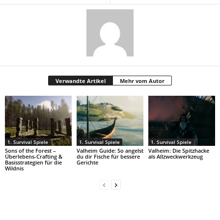
Verwandte Artikel
Mehr vom Autor
1. Survival Spiele
1. Survival Spiele
1. Survival Spiele
Sons of the Forest –
Valheim Guide: So angelst
Valheim: Die Spitzhacke
Überlebens-Crafting &
du dir Fische für bessere
als Allzweckwerkzeug
Basisstrategien für die
Gerichte
Wildnis