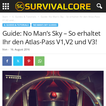
Start
6. Guides & Tutorials
Guide: No Man’s Sky – So erhaltet Ihr den Atlas-Pass
V1,V2 und...
6. GUIDES & TUTORIALS
NO MAN’S SKY GUIDES
Guide: No Man’s Sky – So erhaltet
Ihr den Atlas-Pass V1,V2 und V3!
Von
-
16. August 2016