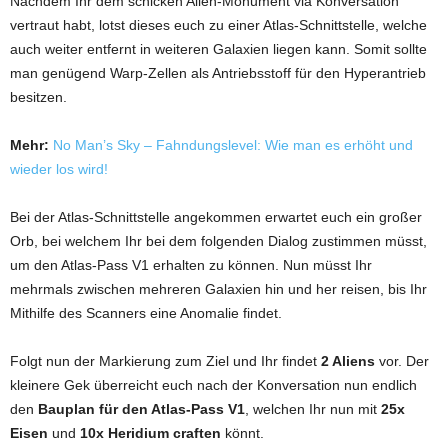
Nachdem Ihr dem schicken Alien-Monument via Konversation
vertraut habt, lotst dieses euch zu einer Atlas-Schnittstelle, welche
auch weiter entfernt in weiteren Galaxien liegen kann. Somit sollte
man genügend Warp-Zellen als Antriebsstoff für den Hyperantrieb
besitzen.
Mehr:
No Man’s Sky – Fahndungslevel: Wie man es erhöht und
wieder los wird!
Bei der Atlas-Schnittstelle angekommen erwartet euch ein großer
Orb, bei welchem Ihr bei dem folgenden Dialog zustimmen müsst,
um den Atlas-Pass V1 erhalten zu können. Nun müsst Ihr
mehrmals zwischen mehreren Galaxien hin und her reisen, bis Ihr
Mithilfe des Scanners eine Anomalie findet.
Folgt nun der Markierung zum Ziel und Ihr findet
2 Aliens
vor. Der
kleinere Gek überreicht euch nach der Konversation nun endlich
den
Bauplan für den Atlas-Pass V1
, welchen Ihr nun mit
25x
Eisen
und
10x Heridium craften
könnt.