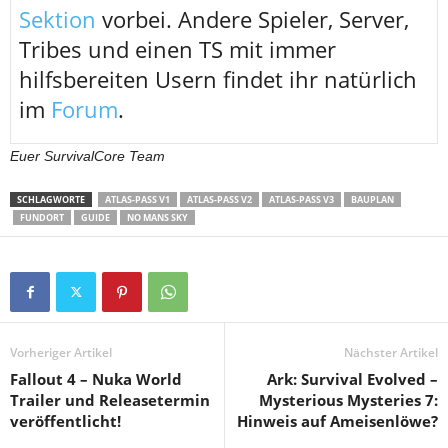
Sektion
vorbei. Andere Spieler, Server,
Tribes und einen TS mit immer
hilfsbereiten Usern findet ihr natürlich
im
Forum
.
Euer SurvivalCore Team
SCHLAGWORTE
ATLAS-PASS V1
ATLAS-PASS V2
ATLAS-PASS V3
BAUPLAN
FUNDORT
GUIDE
NO MANS SKY
Vorheriger Artikel
Nächster Artikel
Fallout 4 – Nuka World
Ark: Survival Evolved –
Trailer und Releasetermin
Mysterious Mysteries 7:
veröffentlicht!
Hinweis auf Ameisenlöwe?