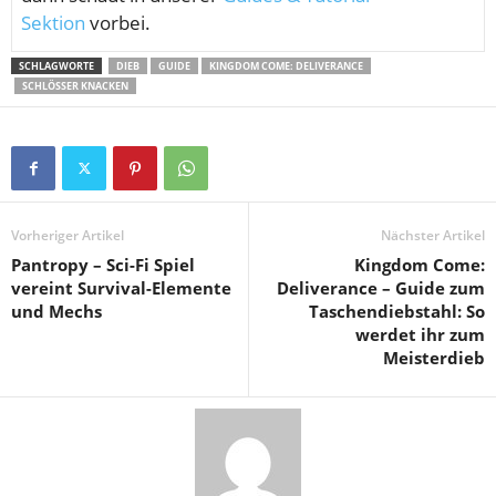
Sektion
vorbei.
SCHLAGWORTE
DIEB
GUIDE
KINGDOM COME: DELIVERANCE
SCHLÖSSER KNACKEN
Vorheriger Artikel
Nächster Artikel
Pantropy – Sci-Fi Spiel
Kingdom Come:
vereint Survival-Elemente
Deliverance – Guide zum
und Mechs
Taschendiebstahl: So
werdet ihr zum
Meisterdieb