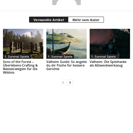
Verwandte Artikel
Mehr vom Autor
1. Survival Spiele
1. Survival Spiele
1. Survival Spiele
Sons of the Forest –
Valheim Guide: So angelst
Valheim: Die Spitzhacke
Überlebens-Crafting &
du dir Fische für bessere
als Allzweckwerkzeug
Basisstrategien für die
Gerichte
Wildnis