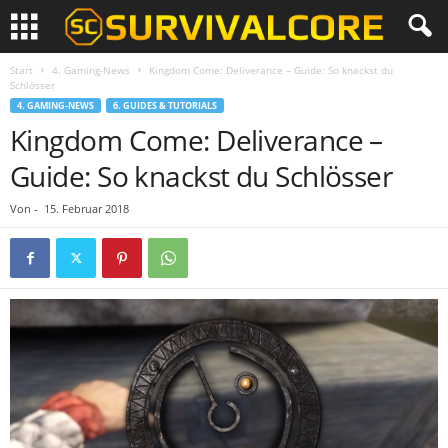
Start
4. Gaming-News
Kingdom Come: Deliverance – Guide: So knackst du
Schlösser
4. GAMING-NEWS
6. GUIDES & TUTORIALS
Kingdom Come: Deliverance –
Guide: So knackst du Schlösser
Von
-
15. Februar 2018