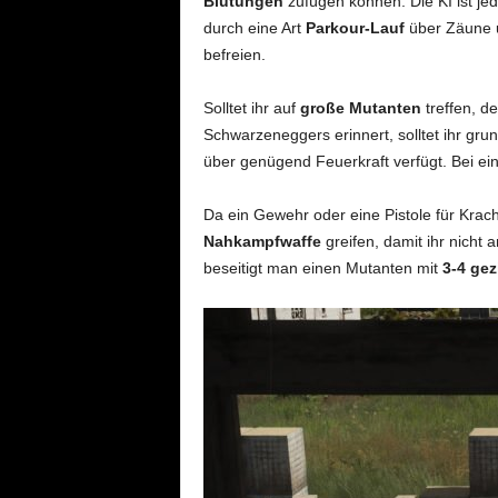
Blutungen
zufügen können. Die KI ist je
durch eine Art
Parkour-Lauf
über Zäune u
befreien.
Solltet ihr auf
große Mutanten
treffen, d
Schwarzeneggers erinnert, solltet ihr grun
über genügend Feuerkraft verfügt. Bei ei
Da ein Gewehr oder eine Pistole für Krach 
Nahkampfwaffe
greifen, damit ihr nicht
beseitigt man einen Mutanten mit
3-4 gez