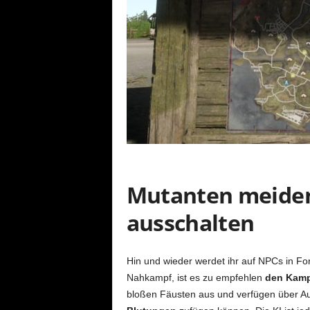
Mutanten meiden
ausschalten
Hin und wieder werdet ihr auf NPCs in Fo
Nahkampf, ist es zu empfehlen
den Kamp
bloßen Fäusten aus und verfügen über A