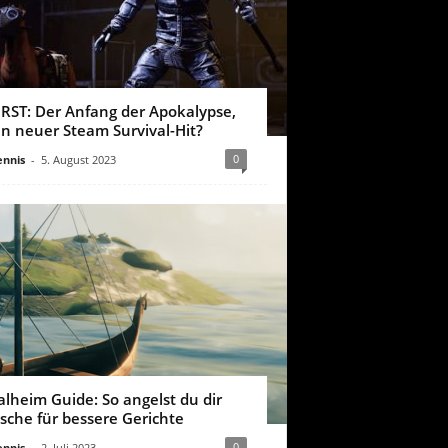
IRST: Der Anfang der Apokalypse,
in neuer Steam Survival-Hit?
0
nnis
-
5. August 2023
alheim Guide: So angelst du dir
ische für bessere Gerichte
0
nnis
-
2. Juli 2023