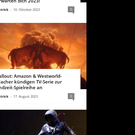
rwarten dich 2023!
0
trick
-
10. Oktober 2023
allout: Amazon & Westworld-
acher kündigen TV-Serie zur
ndzeit-Spielreihe an
0
trick
-
17. August 2023