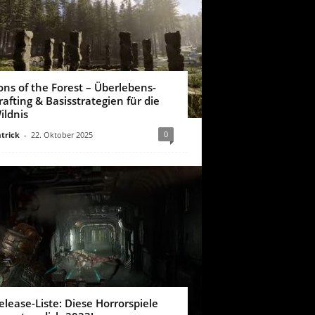
ons of the Forest – Überlebens-
rafting & Basisstrategien für die
ildnis
0
trick
-
22. Oktober 2025
elease-Liste: Diese Horrorspiele