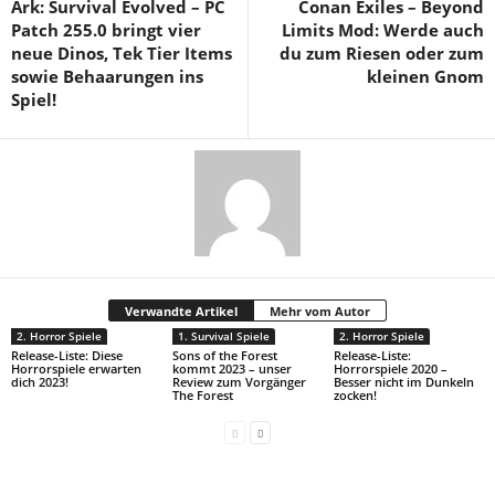
Ark: Survival Evolved – PC
Conan Exiles – Beyond
Patch 255.0 bringt vier
Limits Mod: Werde auch
neue Dinos, Tek Tier Items
du zum Riesen oder zum
sowie Behaarungen ins
kleinen Gnom
Spiel!
Verwandte Artikel
Mehr vom Autor
2. Horror Spiele
1. Survival Spiele
2. Horror Spiele
Release-Liste: Diese
Sons of the Forest
Release-Liste:
Horrorspiele erwarten
kommt 2023 – unser
Horrorspiele 2020 –
dich 2023!
Review zum Vorgänger
Besser nicht im Dunkeln
The Forest
zocken!