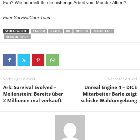
Fan? Wie beurteilt Ihr die bisherige Arbeit vom Modder Albert?
Euer SurvivalCore Team
SCHLAGWORTE
CAPCOM
GRAFIK
HD
MODDER
NEUAUFLAGE
RESIDENT EVIL 4
Vorheriger Artikel
Nächster Artikel
Ark: Survival Evolved –
Unreal Engine 4 – DICE
Meilenstein: Bereits über
Mitarbeiter Barle zeigt
2 Millionen mal verkauft
schicke Waldumgebung