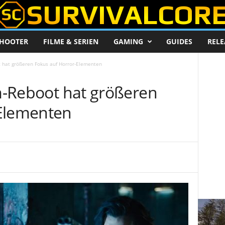
HOOTER
FILME & SERIEN
GAMING
GUIDES
RELE
t hat größeren Fokus auf Horror-Elementen
lm-Reboot hat größeren
-Elementen