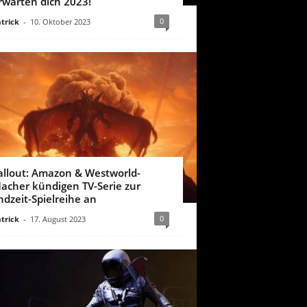
rwarten dich 2023!
0
trick
-
10. Oktober 2023
allout: Amazon & Westworld-
acher kündigen TV-Serie zur
ndzeit-Spielreihe an
0
trick
-
17. August 2023