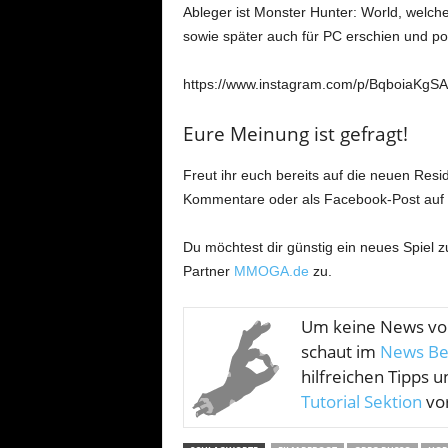
Ableger ist Monster Hunter: World, welch
sowie später auch für PC erschien und p
https://www.instagram.com/p/BqboiaKgSA
Eure Meinung ist gefragt!
Freut ihr euch bereits auf die neuen Resid
Kommentare oder als Facebook-Post auf
Du möchtest dir günstig ein neues Spiel 
Partner
MMOGA.de
zu.
Um keine News v
schaut im
News Be
hilfreichen Tipps u
Tutorial Sektion
vor