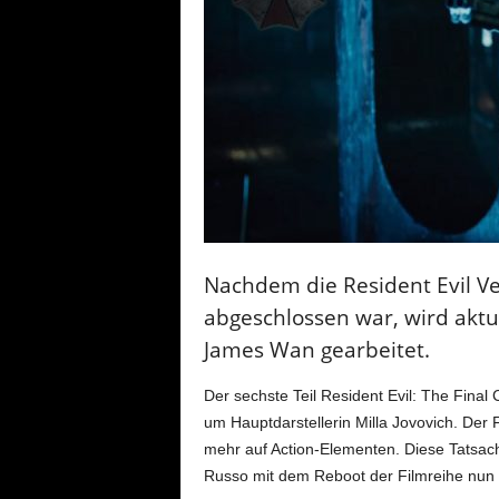
Nachdem die Resident Evil Ve
abgeschlossen war, wird aktu
James Wan gearbeitet.
Der sechste Teil Resident Evil: The Fina
um Hauptdarstellerin Milla Jovovich. Der
mehr auf Action-Elementen. Diese Tats
Russo mit dem Reboot der Filmreihe nun