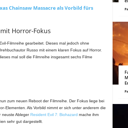
e
exas Chainsaw Massacre als Vorbild fürs
Pa
 mit Horror-Fokus
Evil-Filmreihe gearbeitet. Dieses mal jedoch ohne
t Drehbuchautor Russo mit einem klaren Fokus auf Horror.
dieses mal soll die Filmreihe insgesamt sechs Filme
F
M
E
Pa
un zum neuen Reboot der Filmreihe. Der Fokus liege bei
r-Elementen. Als Vorbild nimmt er sich unter anderem die
r neuste Ableger
Resident Evil 7: Biohazard
mache ihm
en sehr gut dargestellt.