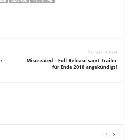
ROR
JAMES WAN
RESIDENT EVIL
Nächster Artikel
r
Miscreated – Full-Release samt Trailer
für Ende 2018 angekündigt!