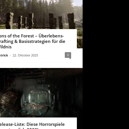
ons of the Forest – Überlebens-
rafting & Basisstrategien für die
ildnis
0
trick
-
22. Oktober 2025
elease-Liste: Diese Horrorspiele