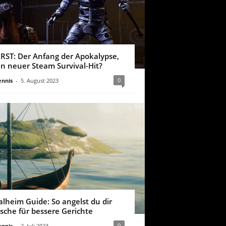
IRST: Der Anfang der Apokalypse,
in neuer Steam Survival-Hit?
0
nnis
-
5. August 2023
alheim Guide: So angelst du dir
ische für bessere Gerichte
0
nnis
-
2. Juli 2023