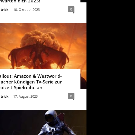
rwarten dich 2023!
0
trick
-
10. Oktober 2023
allout: Amazon & Westworld-
acher kündigen TV-Serie zur
ndzeit-Spielreihe an
0
trick
-
17. August 2023