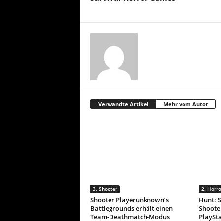
Verwandte Artikel
Mehr vom Autor
3. Shooter
2. Horro
Shooter Playerunknown’s
Hunt: 
Battlegrounds erhält einen
Shoote
Team-Deathmatch-Modus
PlaySta