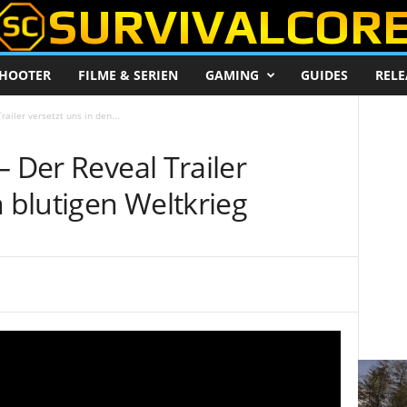
HOOTER
FILME & SERIEN
GAMING
GUIDES
RELE
ailer versetzt uns in den...
– Der Reveal Trailer
n blutigen Weltkrieg