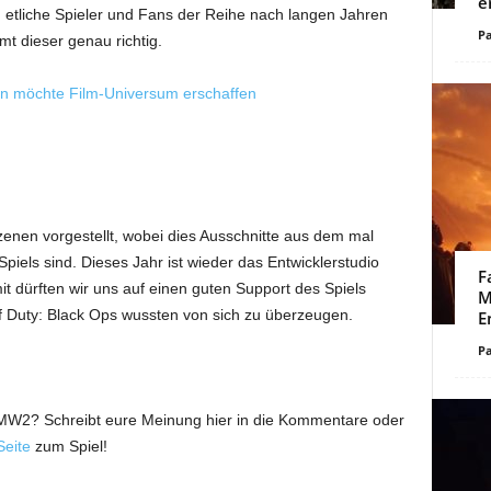
e
 etliche Spieler und Fans der Reihe nach langen Jahren
Pa
mt dieser genau richtig.
sion möchte Film-Universum erschaffen
nen vorgestellt, wobei dies Ausschnitte aus dem mal
piels sind. Dieses Jahr ist wieder das Entwicklerstudio
F
dürften wir uns auf einen guten Support des Spiels
M
of Duty: Black Ops wussten von sich zu überzeugen.
E
Pa
y: MW2? Schreibt eure Meinung hier in die Kommentare oder
eite
zum Spiel!