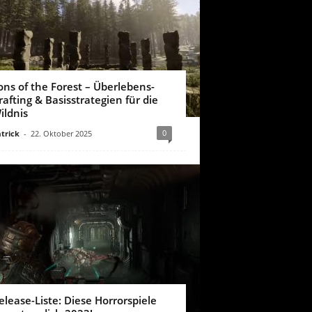
ons of the Forest – Überlebens-
rafting & Basisstrategien für die
ildnis
0
trick
-
22. Oktober 2025
elease-Liste: Diese Horrorspiele