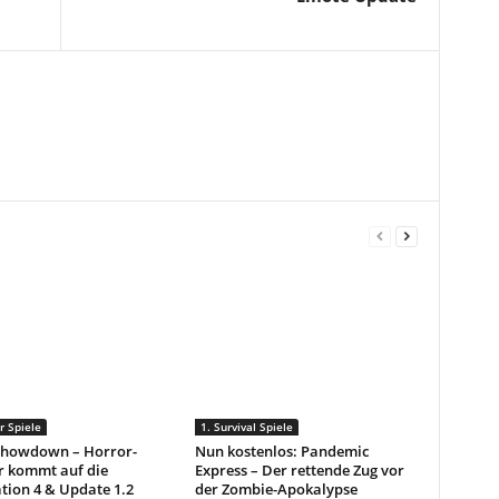
r Spiele
1. Survival Spiele
Showdown – Horror-
Nun kostenlos: Pandemic
r kommt auf die
Express – Der rettende Zug vor
tion 4 & Update 1.2
der Zombie-Apokalypse