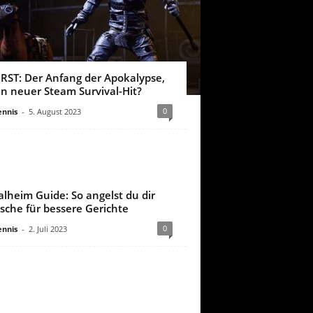
IRST: Der Anfang der Apokalypse,
in neuer Steam Survival-Hit?
0
nnis
-
5. August 2023
alheim Guide: So angelst du dir
ische für bessere Gerichte
0
nnis
-
2. Juli 2023