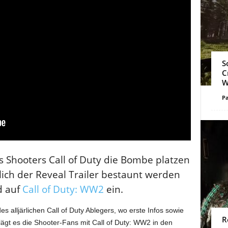
S
C
W
Pa
 Shooters Call of Duty die Bombe platzen
lich der Reveal Trailer bestaunt werden
d auf
Call of Duty: WW2
ein.
des alljärlichen Call of Duty Ablegers, wo erste Infos sowie
R
hlägt es die Shooter-Fans mit Call of Duty: WW2 in den