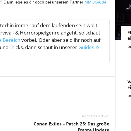
n? Dann lege es dir doch bei unserem Partner
MMOGA.de
terhin immer auf dem laufenden sein wollt
urvival- & Horrorspielgenre angeht, so schaut
F
e
 Bereich
vorbei. Oder aber seid ihr noch auf
 und Tricks, dann schaut in unserer
Guides &
De
V
F
De
Nächster Artikel
Conan Exiles – Patch 25: Das große
Emote Update