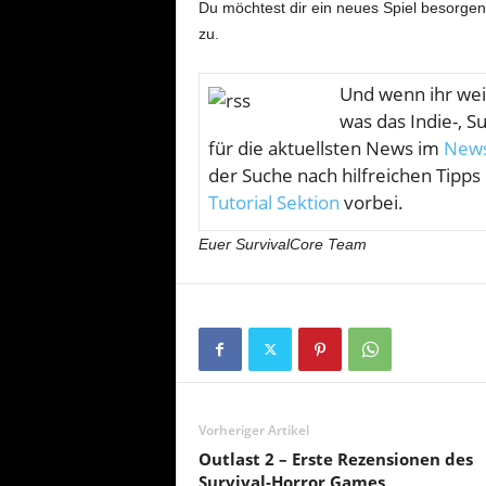
Du möchtest dir ein neues Spiel besorge
zu.
U
nd wenn ihr wei
was das Indie-, S
für die aktuellsten News im
News
der Suche nach hilfreichen Tipps
Tutorial Sektion
vorbei.
Euer SurvivalCore Team
Vorheriger Artikel
Outlast 2 – Erste Rezensionen des
Survival-Horror Games