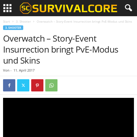
Start
3. Shooter
Overwatch – Story-Event Insurrection bringt PvE-Modus und Skins
3. SHOOTER
Overwatch – Story-Event
Insurrection bringt PvE-Modus
und Skins
Von
-
11. April 2017