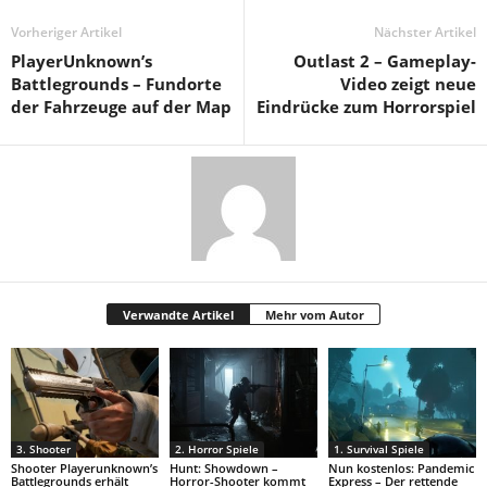
Vorheriger Artikel
Nächster Artikel
PlayerUnknown’s
Outlast 2 – Gameplay-
Battlegrounds – Fundorte
Video zeigt neue
der Fahrzeuge auf der Map
Eindrücke zum Horrorspiel
Verwandte Artikel
Mehr vom Autor
3. Shooter
2. Horror Spiele
1. Survival Spiele
Shooter Playerunknown’s
Hunt: Showdown –
Nun kostenlos: Pandemic
Battlegrounds erhält
Horror-Shooter kommt
Express – Der rettende