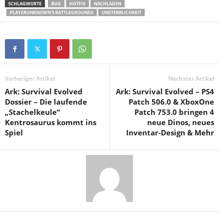
SCHLAGWORTE
BUG
HOTFIX
NACHLADEN
PLAYERUNKNOWN'S BATTLEGROUNDS
UNSTERBLICHKEIT
Vorheriger Artikel
Nächster Artikel
Ark: Survival Evolved
Ark: Survival Evolved – PS4
Dossier – Die laufende
Patch 506.0 & XboxOne
„Stachelkeule“
Patch 753.0 bringen 4
Kentrosaurus kommt ins
neue Dinos, neues
Spiel
Inventar-Design & Mehr