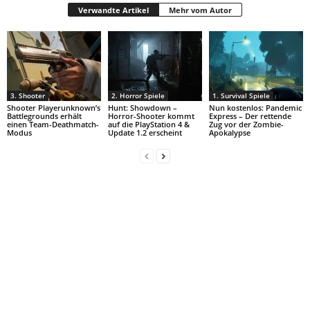
Verwandte Artikel
Mehr vom Autor
3. Shooter
2. Horror Spiele
1. Survival Spiele
Shooter Playerunknown’s
Hunt: Showdown –
Nun kostenlos: Pandemic
Battlegrounds erhält
Horror-Shooter kommt
Express – Der rettende
einen Team-Deathmatch-
auf die PlayStation 4 &
Zug vor der Zombie-
Modus
Update 1.2 erscheint
Apokalypse