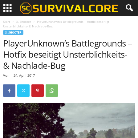
Start
3. Shooter
PlayerUnknown’s Battlegrounds – Hotfix beseitigt
Unsterblichkeits- & Nachlade-Bug
3. SHOOTER
PlayerUnknown’s Battlegrounds –
Hotfix beseitigt Unsterblichkeits-
& Nachlade-Bug
Von
-
24. April 2017