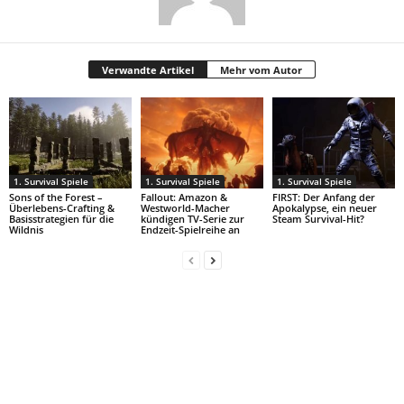
Verwandte Artikel
Mehr vom Autor
1. Survival Spiele
1. Survival Spiele
1. Survival Spiele
Sons of the Forest –
Fallout: Amazon &
FIRST: Der Anfang der
Überlebens-Crafting &
Westworld-Macher
Apokalypse, ein neuer
Basisstrategien für die
kündigen TV-Serie zur
Steam Survival-Hit?
Wildnis
Endzeit-Spielreihe an