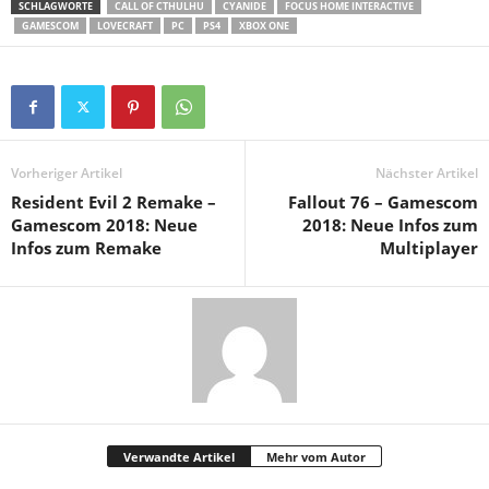
SCHLAGWORTE
CALL OF CTHULHU
CYANIDE
FOCUS HOME INTERACTIVE
GAMESCOM
LOVECRAFT
PC
PS4
XBOX ONE
Vorheriger Artikel
Nächster Artikel
Resident Evil 2 Remake –
Fallout 76 – Gamescom
Gamescom 2018: Neue
2018: Neue Infos zum
Infos zum Remake
Multiplayer
Verwandte Artikel
Mehr vom Autor