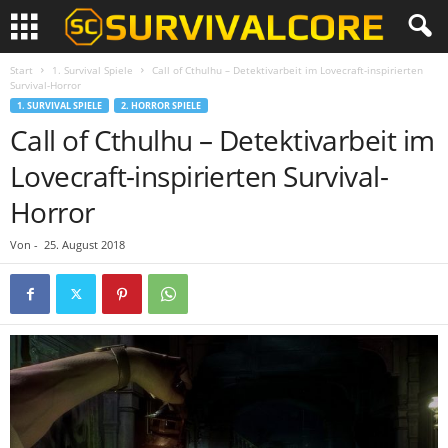
Start
1. Survival Spiele
Call of Cthulhu – Detektivarbeit im Lovecraft-inspirierten
Survival-Horror
1. SURVIVAL SPIELE
2. HORROR SPIELE
Call of Cthulhu – Detektivarbeit im
Lovecraft-inspirierten Survival-
Horror
Von
-
25. August 2018