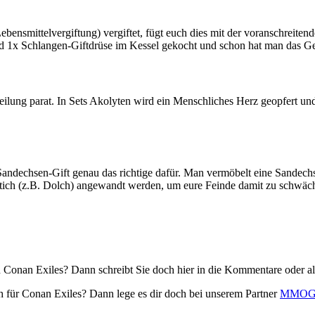
ensmittelvergiftung) vergiftet, fügt euch dies mit der voranschreitende
rd 1x Schlangen-Giftdrüse im Kessel gekocht und schon hat man das Ge
eilung parat. In Sets Akolyten wird ein Menschliches Herz geopfert und
andechsen-Gift genau das richtige dafür. Man vermöbelt eine Sandechse
Stich (z.B. Dolch) angewandt werden, um eure Feinde damit zu schwäc
n Conan Exiles? Dann schreibt Sie doch hier in die Kommentare oder a
ich für Conan Exiles? Dann lege es dir doch bei unserem Partner
MMOG