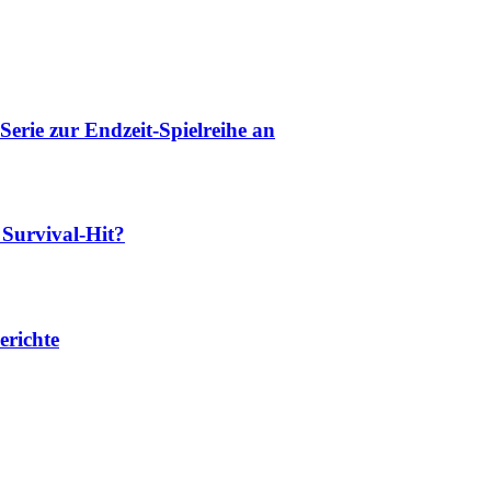
rie zur Endzeit-Spielreihe an
Survival-Hit?
erichte