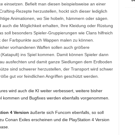
 einsetzen. Befielt man diesen beispielsweise an einer
rafting-Rezepte herzustellen, hockt sich dieser lediglich
richtige Animationen, wo Sie hobeln, hämmern oder sägen.
 auch die Möglichkeit erhalten, Ihre Kleidung oder Rüstung
s soll besonders Spieler-Gruppierungen wie Clans hilfreich
k der Farbpunkte auch Wappen malen zu können.
sher vorhandenen Waffen sollen auch größere
(Katapult) ins Spiel kommen. Damit können Spieler dann
eau ausfechten und damit ganze Siedlungen dem Erdboden
tze sind schwerer herzustellen, der Transport wird schwer
öße gut vor feindlichen Angriffen geschützt werden.
s wird auch die KI weiter verbessert, weitere bisher
el kommen und Bugfixes werden ebenfalls vorgenommen.
tion 4 Version
äußerte sich Funcom ebenfalls, so soll
zu Conan Exiles erscheinen und die PlayStation 4 Version
hase.