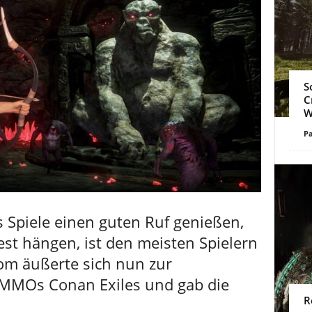
S
C
W
Pa
ss Spiele einen guten Ruf genießen,
fest hängen, ist den meisten Spielern
om äußerte sich nun zur
-MMOs Conan Exiles und gab die
R