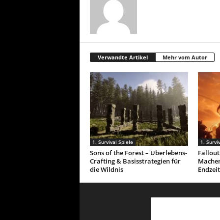
Verwandte Artikel
Mehr vom Autor
1. Survival Spiele
1. Survi
Sons of the Forest – Überlebens-
Fallou
Crafting & Basisstrategien für
Macher
die Wildnis
Endzeit