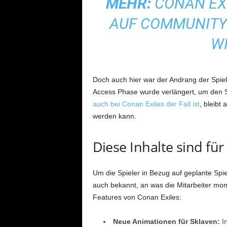
MEHR:
CONAN EX
AUF COMMUNITY:
WI
Doch auch hier war der Andrang der Spiel
Access Phase wurde verlängert, um den Sp
auch bei Conan Exiles der Fall ist
, bleibt
werden kann.
Diese Inhalte sind für
Um die Spieler in Bezug auf geplante Spi
auch bekannt, an was die Mitarbeiter mo
Features von Conan Exiles:
Neue Animationen für Sklaven:
In