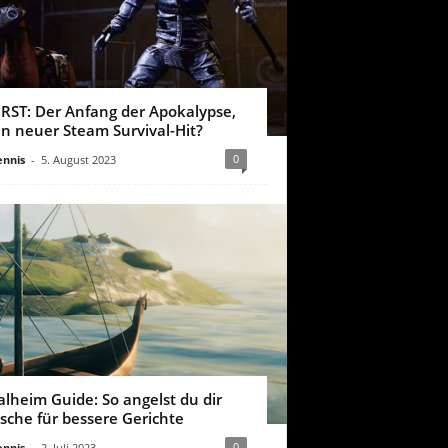
IRST: Der Anfang der Apokalypse,
in neuer Steam Survival-Hit?
0
nnis
-
5. August 2023
alheim Guide: So angelst du dir
ische für bessere Gerichte
0
nnis
-
2. Juli 2023