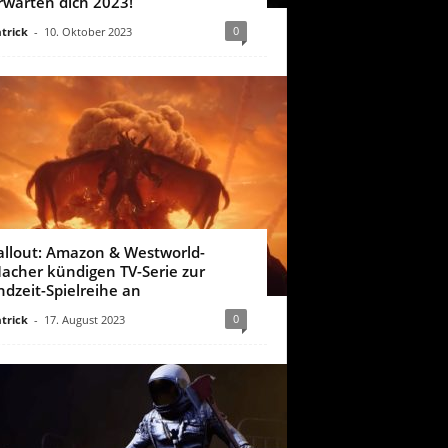
rwarten dich 2023!
0
trick
-
10. Oktober 2023
allout: Amazon & Westworld-
acher kündigen TV-Serie zur
ndzeit-Spielreihe an
0
trick
-
17. August 2023