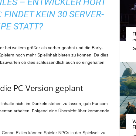
ILES – ENTWICKLER HÖRT
 FINDET KEIN 30 SERVER-
PE STATT?
F
e
er bei weitem größer als vorher geahnt und die Early-
De
ielern noch mehr Spielinhalt bieten zu können. Da dies
 abzuwarten ob dies schlussendlich auch so eingehalten
 die PC-Version geplant
elinhalte nicht im Dunkeln stehen zu lassen, gab Funcom
mentan arbeiten. Folgend eine Übersicht über kommende
V
F
 Conan Exiles können Spieler NPCs in der Spielwelt zu
De