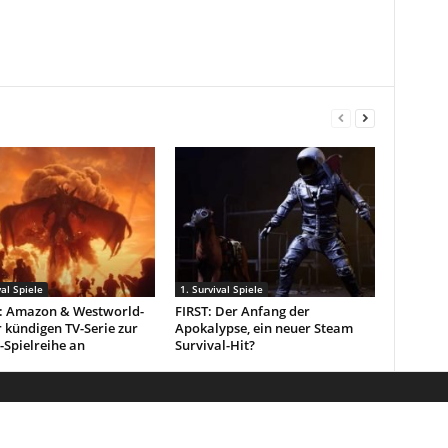
val Spiele
1. Survival Spiele
t: Amazon & Westworld-
FIRST: Der Anfang der
 kündigen TV-Serie zur
Apokalypse, ein neuer Steam
-Spielreihe an
Survival-Hit?