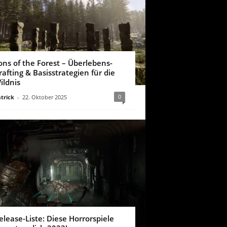
ons of the Forest – Überlebens-
rafting & Basisstrategien für die
ildnis
0
trick
-
22. Oktober 2025
elease-Liste: Diese Horrorspiele