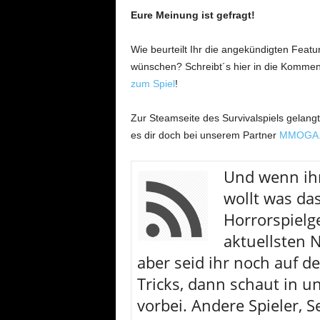
Eure Meinung ist gefragt!
Wie beurteilt Ihr die angekündigten Feat
wünschen? Schreibt´s hier in die Kommen
zum Spiel
!
Zur Steamseite des Survivalspiels gelangt
es dir doch bei unserem Partner
MMOGA.
U
nd wenn ih
wollt was das
Horrorspielge
aktuellsten
aber seid ihr noch auf d
Tricks, dann schaut in u
vorbei. Andere Spieler, S