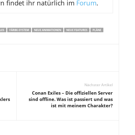
n findet ihr natürlich im
Forum
.
LES
FÄRBE-SYSTEM
NEUE ANIMATIONEN
NEUE FEATURES
PLÄNE
Nächster Artikel
Conan Exiles – Die offiziellen Server
klers
sind offline. Was ist passiert und was
ist mit meinem Charakter?