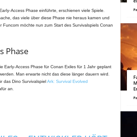
e
Pa
Early-Access Phase einführte, erschienen viele Spiele.
atsache, das viele über diese Phase nie heraus kamen und
kler Funcom möchte nun zum Start des Survivalspiels Conan
ss Phase
ie Early-Access Phase für Conan Exiles für 1 Jahr geplant
erden. Man erwarte nicht das diese länger dauern wird.
F
r das Dino Survivalspiel
Ark: Survival Evolved
M
E
afür an.
Pa