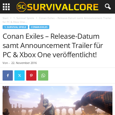
Start
1. Survival Spiele
Conan Exiles – Release-Datum samt Announcement Trailer
für PC & Xbox One...
1. SURVIVAL SPIELE
CONAN EXILES
Conan Exiles – Release-Datum
samt Announcement Trailer für
PC & Xbox One veröffentlicht!
Von
-
22. November 2016