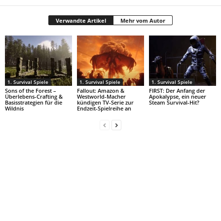
Verwandte Artikel
Mehr vom Autor
1. Survival Spiele
1. Survival Spiele
1. Survival Spiele
Sons of the Forest –
Fallout: Amazon &
FIRST: Der Anfang der
Überlebens-Crafting &
Westworld-Macher
Apokalypse, ein neuer
Basisstrategien für die
kündigen TV-Serie zur
Steam Survival-Hit?
Wildnis
Endzeit-Spielreihe an