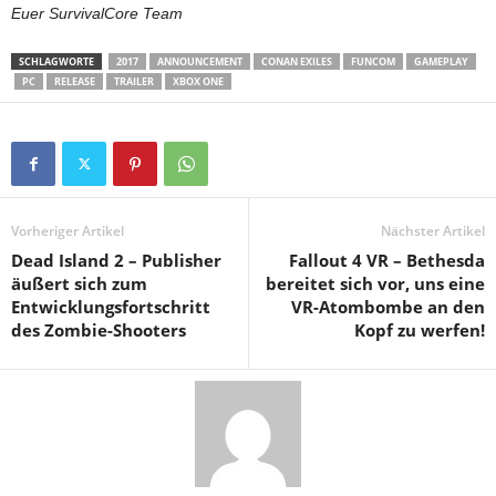
Euer SurvivalCore Team
SCHLAGWORTE
2017
ANNOUNCEMENT
CONAN EXILES
FUNCOM
GAMEPLAY
PC
RELEASE
TRAILER
XBOX ONE
Vorheriger Artikel
Nächster Artikel
Dead Island 2 – Publisher
Fallout 4 VR – Bethesda
äußert sich zum
bereitet sich vor, uns eine
Entwicklungsfortschritt
VR-Atombombe an den
des Zombie-Shooters
Kopf zu werfen!