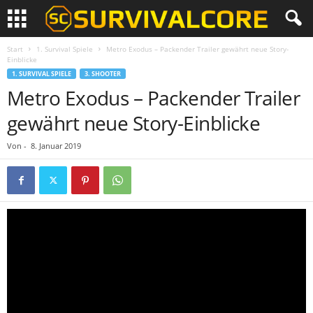
Start
1. Survival Spiele
Metro Exodus – Packender Trailer gewährt neue Story-
Einblicke
1. SURVIVAL SPIELE
3. SHOOTER
Metro Exodus – Packender Trailer
gewährt neue Story-Einblicke
Von
-
8. Januar 2019