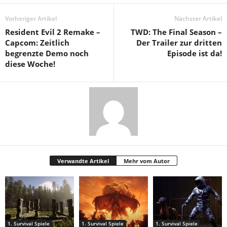
Vorheriger Artikel
Nächster Artikel
Resident Evil 2 Remake –
TWD: The Final Season –
Capcom: Zeitlich
Der Trailer zur dritten
begrenzte Demo noch
Episode ist da!
diese Woche!
Verwandte Artikel
Mehr vom Autor
1. Survival Spiele
1. Survival Spiele
1. Survival Spiele