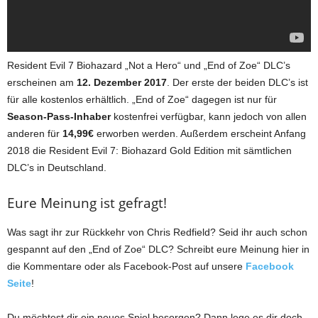
Resident Evil 7 Biohazard „Not a Hero“ und „End of Zoe“ DLC’s
erscheinen am
12. Dezember 2017
. Der erste der beiden DLC’s ist
für alle kostenlos erhältlich. „End of Zoe“ dagegen ist nur für
Season-Pass-Inhaber
kostenfrei verfügbar, kann jedoch von allen
anderen für
14,99€
erworben werden. Außerdem erscheint Anfang
2018 die Resident Evil 7: Biohazard Gold Edition mit sämtlichen
DLC’s in Deutschland.
Eure Meinung ist gefragt!
Was sagt ihr zur Rückkehr von Chris Redfield? Seid ihr auch schon
gespannt auf den „End of Zoe“ DLC? Schreibt eure Meinung hier in
die Kommentare oder als Facebook-Post auf unsere
Facebook
Seite
!
Du möchtest dir ein neues Spiel besorgen? Dann lege es dir doch