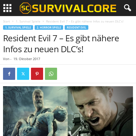
Start
1. Survival Spiele
Resident Evil 7 – Es gibt nähere Infos zu neuen DLC’s!
1. SURVIVAL SPIELE
2. HORROR SPIELE
RESIDENT EVIL
Resident Evil 7 – Es gibt nähere
Infos zu neuen DLC’s!
Von
-
19. Oktober 2017