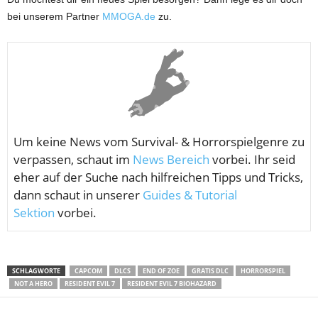
bei unserem Partner
MMOGA.de
zu.
Um keine News vom
Survival- & Horrorspielgenre zu
verpassen, schaut im
News Bereich
vorbei. Ihr seid
eher auf der Suche nach hilfreichen Tipps und Tricks,
dann schaut in unserer
Guides & Tutorial
Sektion
vorbei.
SCHLAGWORTE
CAPCOM
DLCS
END OF ZOE
GRATIS DLC
HORRORSPIEL
NOT A HERO
RESIDENT EVIL 7
RESIDENT EVIL 7 BIOHAZARD