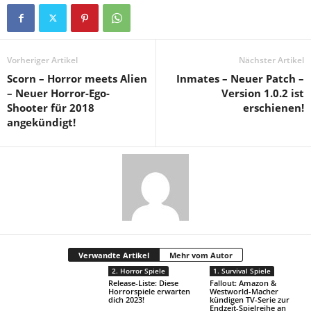
Vorheriger Artikel
Nächster Artikel
Scorn – Horror meets Alien
Inmates – Neuer Patch –
– Neuer Horror-Ego-
Version 1.0.2 ist
Shooter für 2018
erschienen!
angekündigt!
Verwandte Artikel
Mehr vom Autor
2. Horror Spiele
1. Survival Spiele
Release-Liste: Diese
Fallout: Amazon &
Horrorspiele erwarten
Westworld-Macher
dich 2023!
kündigen TV-Serie zur
Endzeit-Spielreihe an