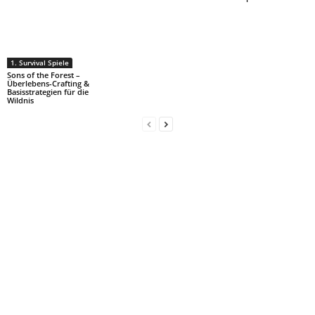
1. Survival Spiele
Sons of the Forest –
Überlebens-Crafting &
Basisstrategien für die
Wildnis