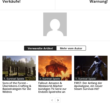
Verkäufe!
Warnung!
Verwandte Artikel
Mehr vom Autor
1. Survival Spiele
1. Survival Spiele
1. Survival Spiele
Sons of the Forest –
Fallout: Amazon &
FIRST: Der Anfang der
Überlebens-Crafting &
Westworld-Macher
Apokalypse, ein neuer
Basisstrategien für die
kündigen TV-Serie zur
Steam Survival-Hit?
Wildnis
Endzeit-Spielreihe an