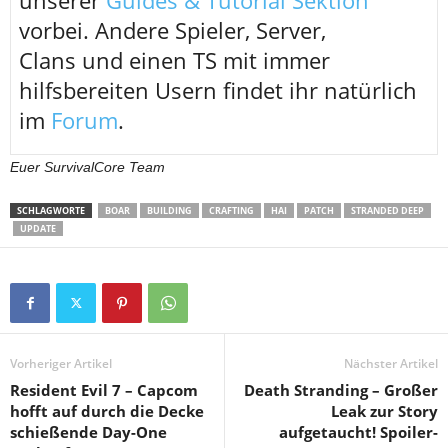
vorbei. Andere Spieler, Server,
Clans und einen TS mit immer
hilfsbereiten Usern findet ihr natürlich
im
Forum
.
Euer SurvivalCore Team
SCHLAGWORTE
BOAR
BUILDING
CRAFTING
HAI
PATCH
STRANDED DEEP
UPDATE
Vorheriger Artikel
Nächster Artikel
Resident Evil 7 – Capcom
Death Stranding – Großer
hofft auf durch die Decke
Leak zur Story
schießende Day-One
aufgetaucht! Spoiler-