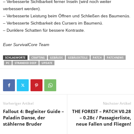
– Verbesserte Sichtbarkeit ferner Inseln (wird noch weiter
verbessert werden).
– Verbesserte Leistung beim Öffnen und Schließen des Baumenüs.
– Verbesserte Sichtbarkeit des Cursers im Baumenü.
– Dunklere Schatten für bessere Kontraste.
Euer SurvivalCore Team
SCHLAGWORTE
CRAFTING
GEBÄUDE
GEBÄUDETEILE
PATCH
PATCHNEWS
PC
STRANDED DEEP
UPDATE
Vorheriger Artikel
Nächster Artikel
Fallout 4: Begleiter Guide –
THE FOREST – PATCH V0.28
Paladin Danse, der
– 0.28c / Passagierliste,
stählerne Bruder
neue Fallen und Fliegen!