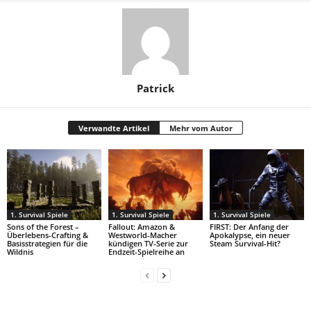
Patrick
Verwandte Artikel
Mehr vom Autor
1. Survival Spiele
1. Survival Spiele
1. Survival Spiele
Sons of the Forest –
Fallout: Amazon &
FIRST: Der Anfang der
Überlebens-Crafting &
Westworld-Macher
Apokalypse, ein neuer
Basisstrategien für die
kündigen TV-Serie zur
Steam Survival-Hit?
Wildnis
Endzeit-Spielreihe an