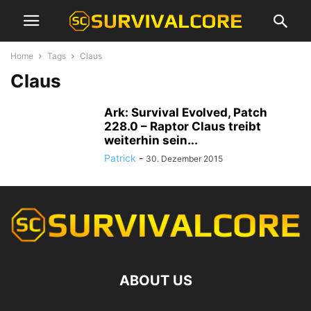
Home
Tags
Claus
Claus
Ark: Survival Evolved, Patch
228.0 – Raptor Claus treibt
weiterhin sein...
Patrick
-
30. Dezember 2015
ABOUT US