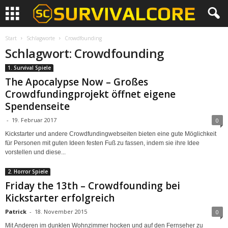
Start
Schlagworte
Crowdfounding
Schlagwort: Crowdfounding
1. Survival Spiele
The Apocalypse Now – Großes
Crowdfundingprojekt öffnet eigene
Spendenseite
-
19. Februar 2017
0
Kickstarter und andere Crowdfundingwebseiten bieten eine gute Möglichkeit
für Personen mit guten Ideen festen Fuß zu fassen, indem sie ihre Idee
vorstellen und diese...
2. Horror Spiele
Friday the 13th – Crowdfounding bei
Kickstarter erfolgreich
Patrick
-
18. November 2015
0
Mit Anderen im dunklen Wohnzimmer hocken und auf den Fernseher zu