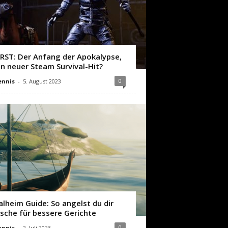
IRST: Der Anfang der Apokalypse,
in neuer Steam Survival-Hit?
0
ennis
-
5. August 2023
alheim Guide: So angelst du dir
ische für bessere Gerichte
0
ennis
-
2. Juli 2023