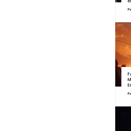
e
Pa
F
M
E
Pa