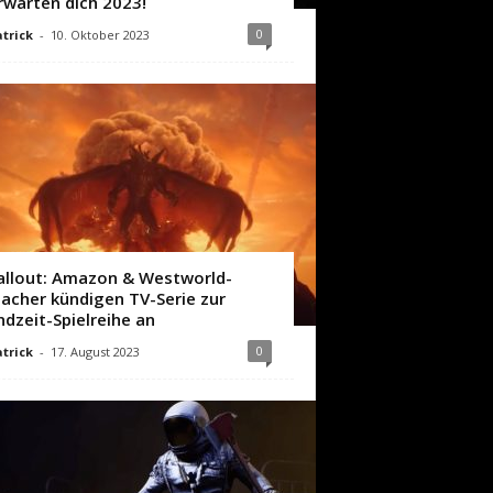
rwarten dich 2023!
0
trick
-
10. Oktober 2023
allout: Amazon & Westworld-
acher kündigen TV-Serie zur
ndzeit-Spielreihe an
0
trick
-
17. August 2023