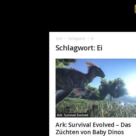
S
u
r
Start
Schlagworte
Ei
v
Schlagwort: Ei
i
v
a
l
c
o
r
e
.
d
e
Ark: Survival Evolved
Ark: Survival Evolved – Das
Züchten von Baby Dinos