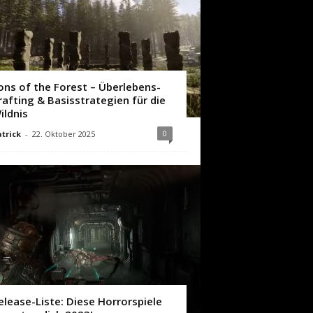
ons of the Forest – Überlebens-
rafting & Basisstrategien für die
ildnis
0
trick
-
22. Oktober 2025
elease-Liste: Diese Horrorspiele