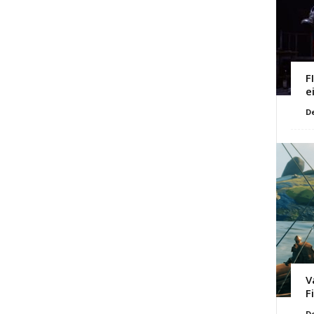
F
e
D
V
F
D