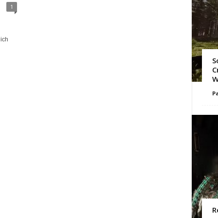
1
lich
S
C
W
Pa
R